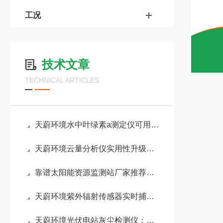
工况
技术文章
TECHNICAL ARTICLES
天蔚环境水中叶绿素a测定仪可用于：自然河湖、人工水产塘等复杂水环境场景
天蔚环境云量分析仪实用性升级！白昼强光下也能清晰记录完整天空云量数据
靠谱太阳能资源监测站厂家推荐：山东天蔚环境适配性强，业内口碑表现出色
天蔚环境紫外辐射传感器实时捕捉紫外辐射变化，助力农业科学调控光照环境
天蔚环境光伏电站灰尘检测仪：提供积尘覆盖度，辅助电站降低无效清洁成本