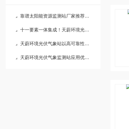
靠谱太阳能资源监测站厂家推荐：山东天蔚环境适配性强，业内口碑表现出色
十一要素一体集成！天蔚环境光伏环境监测站同步采集，精准还原电站微气候
天蔚环境光伏气象站以高可靠性设计保障电站稳定运行的优势讲解
天蔚环境光伏气象监测站应用优势：实时采集气象数据，精准提升光伏发电效率