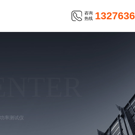
1327636
咨询
热线
ENTER
功率测试仪