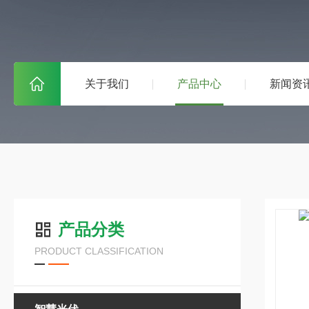
关于我们
产品中心
新闻资
产品分类
PRODUCT CLASSIFICATION