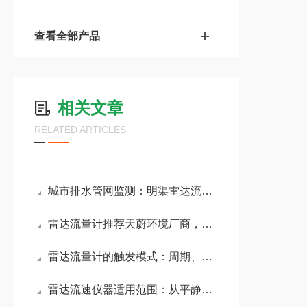
查看全部产品
相关文章
RELATED ARTICLES
城市排水管网监测：明渠雷达流量计全天候感知管网流速，赋能市政内涝预警
雷达流量计推荐天蔚环境厂商，提供水利/环保/给排水领域的解决方案
雷达流量计的触发模式：周期、触发、手动、自动，能适应不同监测场景需求
雷达流速仪器适用范围：从平静湖泊至汹涌洪流，精准适配各类水流场景