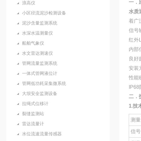
一．
浪高仪
水质
小区径流泥沙检测设备
着广
泥沙含量监测系统
信号输
水深水温测量仪
红外
船舶气象仪
内部
水文雷达测速仪
良好
管网流量监测系统
安装
一体式管网液位计
性能
管网低功耗采集微系统
IP6
大坝安全监测设备
二．
拉绳式位移计
1.技
裂缝监测站
测量
雷达流量计
信号
水位流速流量传感器