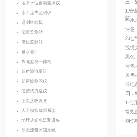
三．
地下水位自动监测仪
1.安
水土流失监测仪
遥测终端机
注意
渗流监测站
2.电
渗压监测站
线缆
量水堰计
黑色
裂缝监测一体机
蓝色-
超声波流量计
黄色
超声波测深仪
通电
便携式流速仪
四．
卫星接收设备
1.
人工模拟降雨系统
常规
地埋式积水监测设备
划伤
明渠流量监测系统