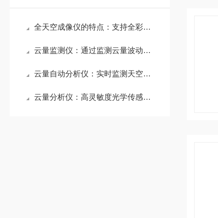
全天空成像仪的特点：支持全彩色成像，提供更丰富的天空信息
云量监测仪：通过监测云量波动，优化发电策略，提升能源利用效率
云量自动分析仪：实时监测天空云量的变化，助力精准预测降水与光照变化
云量分析仪：高灵敏度光学传感器，任何光照环境下均可精准捕捉云层变化