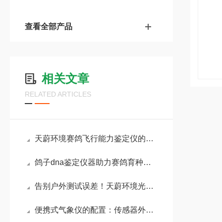
查看全部产品
相关文章
RELATED ARTICLES
天蔚环境赛鸽飞行能力鉴定仪的核心功能有多强？功能差距一目了然
鸽子dna鉴定仪器助力赛鸽育种项目：可优化配对策略，提升后代竞翔性能
告别户外测试误差！天蔚环境光伏组件功率测试仪自带STC标准换算优势
便携式气象仪的配置：传感器外壳采用进口ABS材质，防护等级达IP65以上