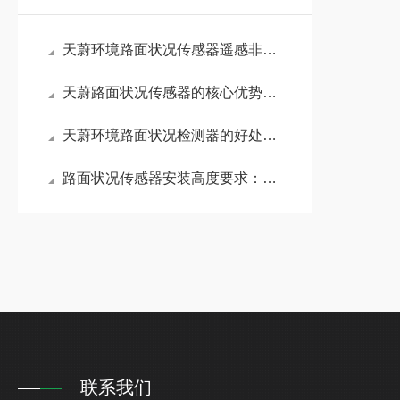
天蔚环境路面状况传感器遥感非接触监测，精准预警结冰积水保畅通
天蔚路面状况传感器的核心优势：无需破坏路面结构即可实现精准数据采集
天蔚环境路面状况检测器的好处：快速响应路面状态变化，为应急决策争取时间
路面状况传感器安装高度要求：遥感安装快捷简便，无需封闭道路或切割路面
联系我们