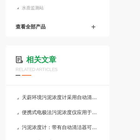
水质监测站
查看全部产品
相关文章
RELATED ARTICLES
天蔚环境污泥浓度计采用自动清洗+多光束补偿，告别误差与频繁维护！
便携式电极法污泥浓度仪应用于：污水处理厂、工业废水排放口等恶劣现场
污泥浓度计：带有自动清洁器可避免生物附着与光窗污染，保障数据稳定