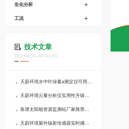
生化分析
工况
技术文章
TECHNICAL ARTICLES
天蔚环境水中叶绿素a测定仪可用于：自然河湖、人工水产塘等复杂水环境场景
天蔚环境云量分析仪实用性升级！白昼强光下也能清晰记录完整天空云量数据
靠谱太阳能资源监测站厂家推荐：山东天蔚环境适配性强，业内口碑表现出色
天蔚环境紫外辐射传感器实时捕捉紫外辐射变化，助力农业科学调控光照环境