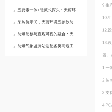
9.
五要素一体+隐藏式探头：天蔚环境防爆气象站破解雨雪遮挡与机械损耗难题
10.
采购价亲民，天蔚环境五参数防爆气象站，全固态免维护设计让长期投入更划算
12.
防爆硬核与直观可视的融合：天蔚环境防爆气象站重塑安全巡检体验
13.
防爆气象监测站适配各类高危工业场景：为石油化工、煤矿隧道等提供数据支撑
四、
1.
2.
3.
4.