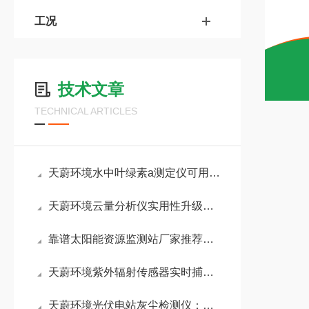
工况
技术文章
TECHNICAL ARTICLES
天蔚环境水中叶绿素a测定仪可用于：自然河湖、人工水产塘等复杂水环境场景
天蔚环境云量分析仪实用性升级！白昼强光下也能清晰记录完整天空云量数据
靠谱太阳能资源监测站厂家推荐：山东天蔚环境适配性强，业内口碑表现出色
天蔚环境紫外辐射传感器实时捕捉紫外辐射变化，助力农业科学调控光照环境
天蔚环境光伏电站灰尘检测仪：提供积尘覆盖度，辅助电站降低无效清洁成本