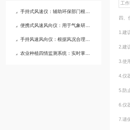
工作
手持式风速仪：辅助环保部门根据风速信息制定污染治理措施和应急预案
四、
便携式风速风向仪：用于气象研究，便捷获取风数据为天气分析提供依据
1.
手持风速风向仪：根据风况合理安排灌溉时间、农药喷洒方向等农事操作
2.
农业种植四情监测系统：实时掌握作物长势与土壤墒情，提升粮食单产水平
3.
4.
5.
6.
7.