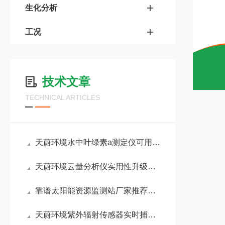
生化分析
工况
技术文章
TECHNICAL ARTICLES
天蔚环境水中叶绿素a测定仪可用于：自然河湖、人工水产塘等复杂水环境场景
天蔚环境云量分析仪实用性升级！白昼强光下也能清晰记录完整天空云量数据
靠谱太阳能资源监测站厂家推荐：山东天蔚环境适配性强，业内口碑表现出色
天蔚环境紫外辐射传感器实时捕捉紫外辐射变化，助力农业科学调控光照环境