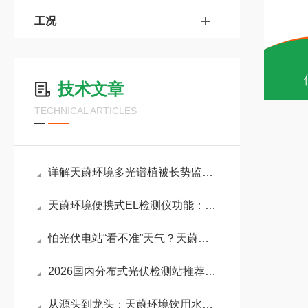
工况
技术文章
TECHNICAL ARTICLES
详解天蔚环境多光谱植被长势监测仪组配方式：完成长势与含水率两项核心任务
天蔚环境便携式EL检测仪功能：精准揪出太阳能电池板内部隐裂、断栅等缺陷
怕光伏电站“看不准”天气？天蔚环境光伏环境监测仪以精准监测护航发电收益
2026国内分布式光伏检测站推荐：多维度考量后，实力厂家天蔚环境成热门选择
从源头到龙头：天蔚环境饮用水在线监测仪为居民日常饮水安全搭建智能防护网