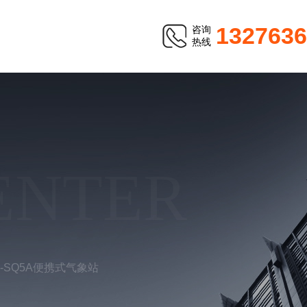
1327636
咨询
热线
ENTER
W-SQ5A便携式气象站