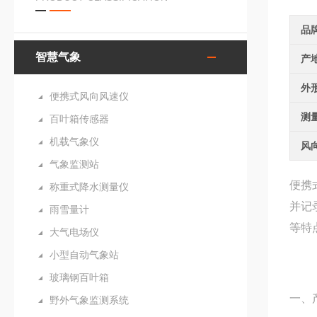
品
智慧气象
产
外
便携式风向风速仪
测
百叶箱传感器
机载气象仪
风
气象监测站
便携
称重式降水测量仪
并记
雨雪量计
等特
大气电场仪
小型自动气象站
玻璃钢百叶箱
一、
野外气象监测系统