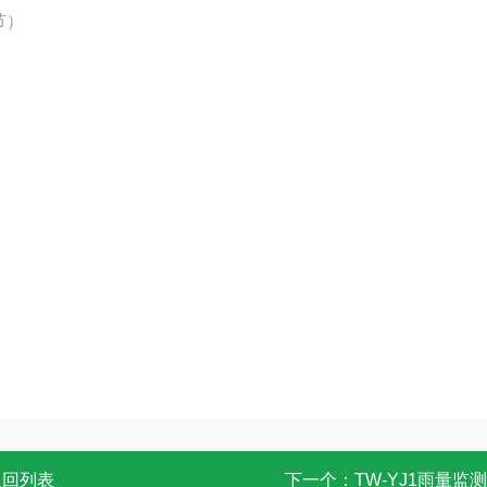
节）
返回列表
下一个：
TW-YJ1雨量监