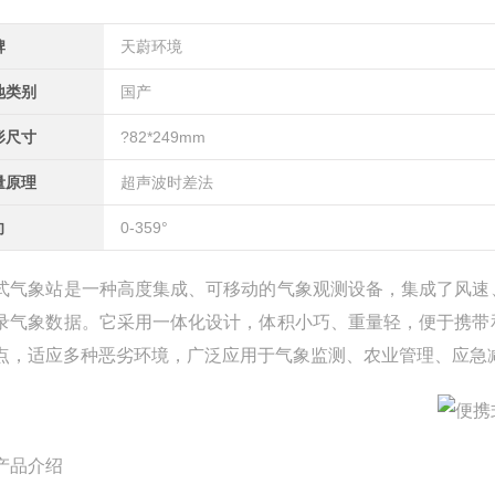
牌
天蔚环境
地类别
国产
形尺寸
?82*249mm
量原理
超声波时差法
向
0-359°
式气象站是一种高度集成、可移动的气象观测设备，集成了风速
录气象数据。它采用一体化设计，体积小巧、重量轻，便于携带
点，适应多种恶劣环境，广泛应用于气象监测、农业管理、应急
产品介绍