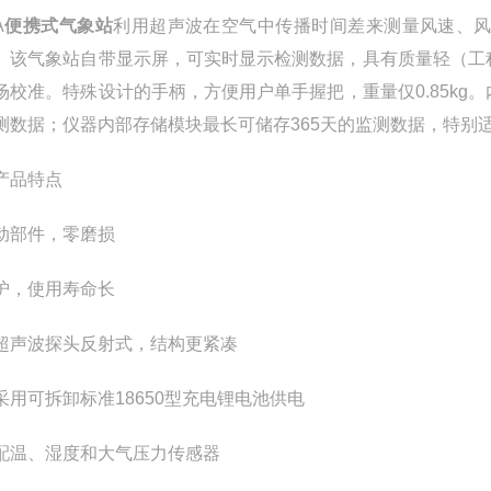
A
便携式气象站
利用超声波在空气中传播时间差来测量风速、
。该气象站自带显示屏，可实时显示检测数据，具有质量轻（工
场校准。特殊设计的手柄，方便用户单手握把，重量仅0.85kg
测数据；仪器内部存储模块最长可储存365天的监测数据，特别
产品特点
动部件，零磨损
护，使用寿命长
超声波探头反射式，结构更紧凑
采用可拆卸标准18650型充电锂电池供电
配温、湿度和大气压力传感器