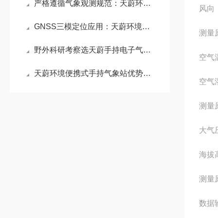
严格遵循气象观测规范：天蔚环境电子气象仪以无机械磨损设计保障数据稳定
风向：
GNSS三模定位应用：天蔚环境手持气象仪实现气象数据与地理位置精准绑定
测量
野外科研考察选天蔚手持电子气象仪 ：轻量化长续航满足移动气象观测需求
空气
天蔚环境便携式手持气象站优势：具备数据存储功能，可记录多组测量信息
空气
测量
大气压
海拔
测量
数据输