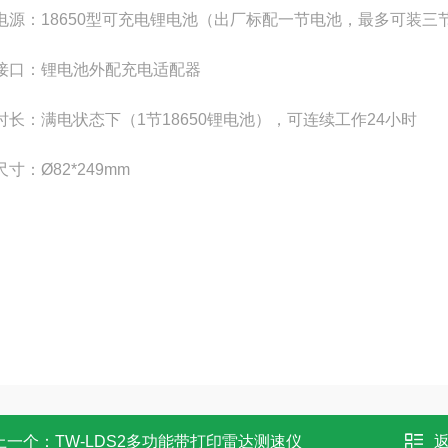
电源：18650型可充电锂电池（出厂标配一节电池，最多可装三
接口：锂电池外配充电适配器
时长：满电状态下（1节18650锂电池），可连续工作24小时
寸：Ø82*249mm
上一个：
TW-LDS2多功能带打印雷达测速仪