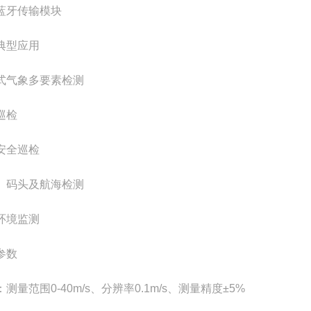
蓝牙传输模块
典型应用
式气象多要素检测
巡检
安全巡检
、码头及航海检测
环境监测
参数
测量范围0-40m/s、分辨率0.1m/s、测量精度±5%