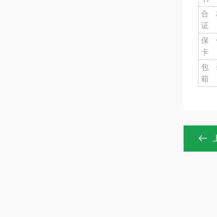
合
证
保
卡
包
箱