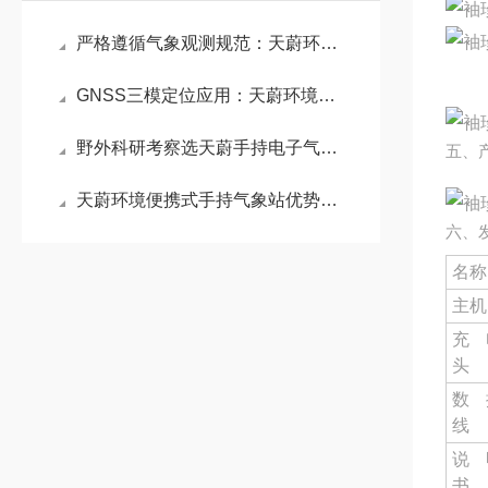
严格遵循气象观测规范：天蔚环境电子气象仪以无机械磨损设计保障数据稳定
GNSS三模定位应用：天蔚环境手持气象仪实现气象数据与地理位置精准绑定
野外科研考察选天蔚手持电子气象仪 ：轻量化长续航满足移动气象观测需求
五、
天蔚环境便携式手持气象站优势：具备数据存储功能，可记录多组测量信息
六、
名称
主机
充
头
数
线
说
书