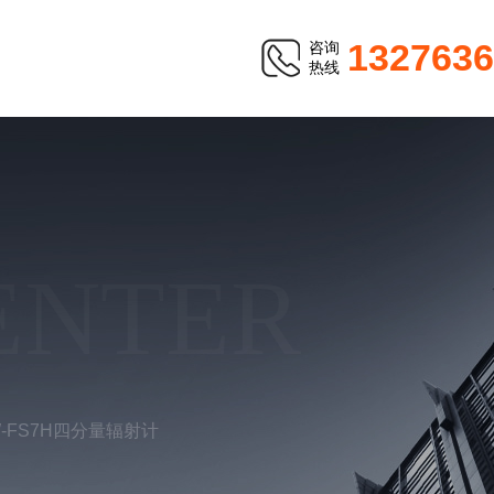
1327636
咨询
热线
ENTER
W-FS7H四分量辐射计