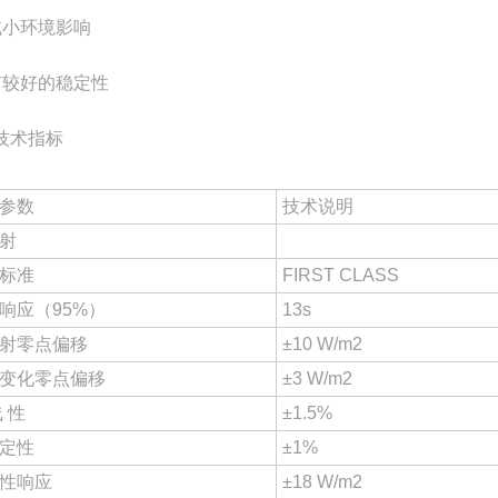
减小环境影响
有较好的稳定性
技术指标
参数
技术说明
射
标准
FIRST CLASS
响应（95%）
13s
射零点偏移
±10 W/m2
变化零点偏移
±3 W/m2
线 性
±1.5%
定性
±1%
性响应
±18 W/m2