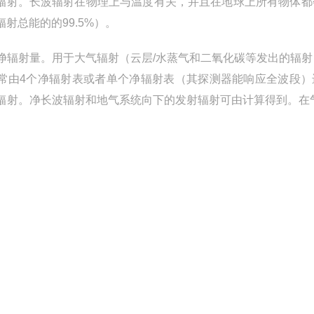
磁辐射。长波辐射在物理上与温度有关，并且在地球上所有物体都
射总能的的99.5%）。
净辐射量。用于大气辐射（云层/水蒸气和二氧化碳等发出的辐射
常由4个净辐射表或者单个净辐射表（其探测器能响应全波段）
辐射。净长波辐射和地气系统向下的发射辐射可由计算得到。在气