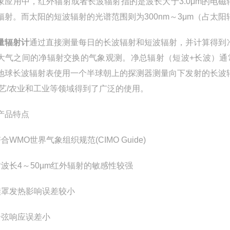
象应用中，红外辐射或者长波辐射指的是波长大于3.0μm的电
辐射。而太阳的短波辐射的光谱范围则为300nm～3μm（占太阳辐
量辐射计
通过直接测量每日的长波辐射和短波辐射，并计算得到
大气之间的净辐射交换的气象观测。净总辐射（短波+长波）通
地球长波辐射表使用一个半球朝上的探测器测量向下发射的长波
园艺/农业和工业等领域得到了广泛的使用。
产品特点
合WMO世界气象组织规范(CIMO Guide)
对波长4～50µm红外辐射的敏感性较强
硅罩发热影响误差较小
余弦响应误差小