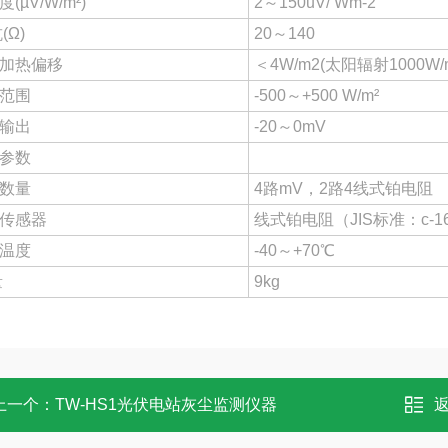
(µV/W/m²)
2～150uV/ Wm-2
(Ω)
20～140
加热偏移
＜4W/m2(太阳辐射1000W/
范围
-500～+500 W/m²
输出
-20～0mV
参数
数量
4路mV，2路4线式铂电阻
传感器
线式铂电阻（JIS标准：c-16
温度
-40～+70℃
量
9kg
上一个：
TW-HS1光伏电站灰尘监测仪器