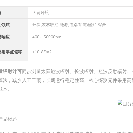
牌
天蔚环境
用领域
环保,农林牧渔,能源,道路/轨道/船舶,综合
谱响应
400～50000nm
辐射零点偏移
±10 W/m2
量辐射计
可同步测量太阳短波辐射、长波辐射、短波反射辐射、
算法，减少人工干预，长期运行稳定性高。核心探测元件采用高
成本。
产品概述