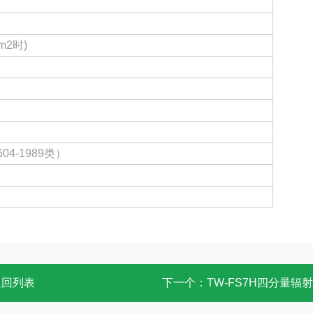
m2时)
04-1989类）
返回列表
下一个：
TW-FS7H四分量辐