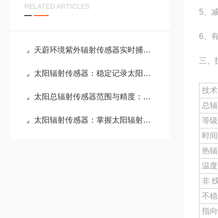
RELATED ARTICLES
5、
6、
天蔚环境紫外辐射传感器实时捕捉紫外辐射变化，助力农业科学调控光照环境
三、
太阳辐射传感器：稳定记录太阳辐射变化，在农业灌溉、建筑采光领域发挥效用
技术
太阳总辐射传感器范围与精度：宽范围与高精度相结合，保障辐照度数据准确
总辐
太阳辐射传感器：掌握太阳辐射变化规律，助力农业气象观测的太阳总辐射表
等级
时间
热辐
温度
非 
不稳
指向