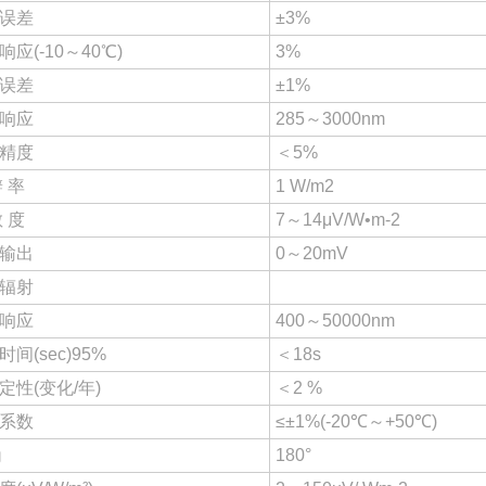
误差
±3%
响应(-10～40℃)
3%
误差
±1%
响应
285～3000nm
精度
＜5%
辨 率
1 W/m2
敏 度
7～14μV/W•m-2
输出
0～20mV
辐射
响应
400～50000nm
间(sec)95%
＜18s
定性(变化/年)
＜2 %
系数
≤±1%(-20℃～+50℃)
角
180°