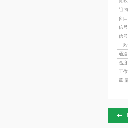
灵敏度
阻 抗
窗口
信号
信号
一般
通道
温度
工作
重 