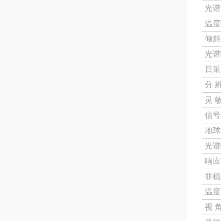
光谱
温度
倾斜
光谱
日采
分 
灵 
信号
地球
光谱
响应时
非稳
温度
视 