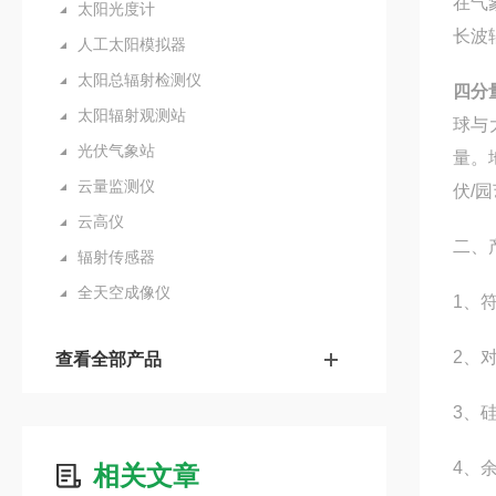
在气
太阳光度计
长波
人工太阳模拟器
太阳总辐射检测仪
四分
太阳辐射观测站
球与
光伏气象站
量。
云量监测仪
伏/
云高仪
二、
辐射传感器
全天空成像仪
1、符
2、
查看全部产品
3、
4、
相关文章