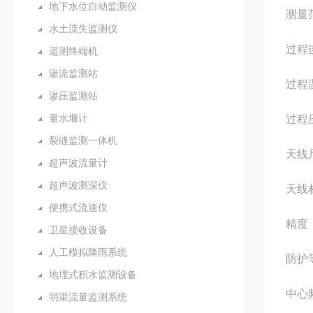
地下水位自动监测仪
测量
水土流失监测仪
过程连
遥测终端机
渗流监测站
过程温
渗压监测站
量水堰计
过程压
裂缝监测一体机
天线
超声波流量计
超声波测深仪
天线材
便携式流速仪
精度
卫星接收设备
人工模拟降雨系统
防护等
地埋式积水监测设备
中心频
明渠流量监测系统