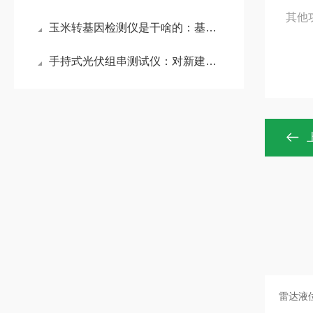
其他
玉米转基因检测仪是干啥的：基于实时荧光定量技术，快速检测玉米转基因成分
手持式光伏组串测试仪：对新建电站进行IV检测，保障电站初始性能