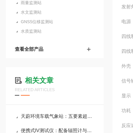
雨量监测站
发射
水文监测站
电源：
GNSS位移监测站
水质监测站
四线制
查看全部产品
四线制
外壳
相关文章
信号输
RELATED ARTICLES
显示
功耗：
天蔚环境车载气象站：五要素超声波传感与电子罗盘自动纠偏技术深度解析
反应
​便携式IV测试仪：配备辐照计与温度传感器，可提供准确的现场辐照数值