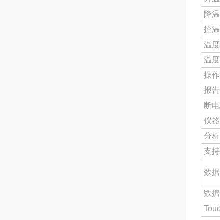
降温
控温
温度
温度
操作
报告
断电
仪器
分析
支持
数据
数据
Tou