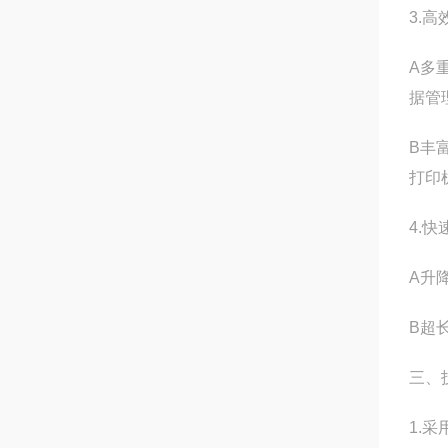
3.
A多
据管
B丰
打印
4.
A升
B超
三、
1.