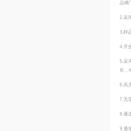
品槽
2.
3.样
4.
5.
长，
6.
7.
8.
9.