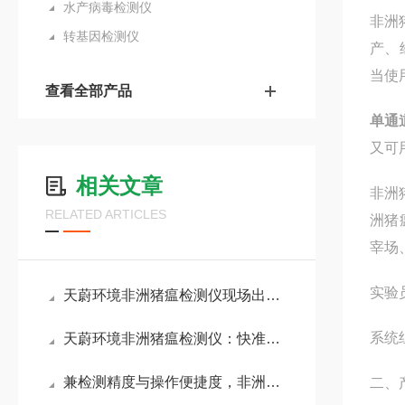
水产病毒检测仪
非洲
转基因检测仪
产、
当使
查看全部产品
单通
又可
相关文章
非洲
RELATED ARTICLES
洲猪
宰场
实验
天蔚环境非洲猪瘟检测仪现场出具合规报告，满足检疫部门数据存档要求
系统
天蔚环境非洲猪瘟检测仪：快准稳三大优势，猪场防疫的硬核守护利器
兼检测精度与操作便捷度，非洲猪瘟检测仪成为畜牧局、养殖企业采购优选机型
二、