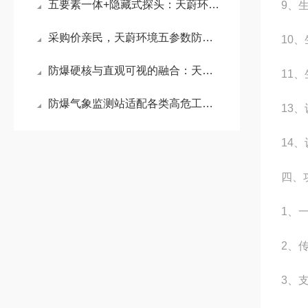
五要素一体+隐藏式探头：天蔚环境防爆气象站破解雨雪遮挡与机械损耗难题
9、
采购价亲民，天蔚环境五参数防爆气象站，全固态免维护设计让长期投入更划算
10
防爆硬核与直观可视的融合：天蔚环境防爆气象站重塑安全巡检体验
11、
防爆气象监测站适配各类高危工业场景：为石油化工、煤矿隧道等提供数据支撑
13、
14、
四、
1、
2、
3、