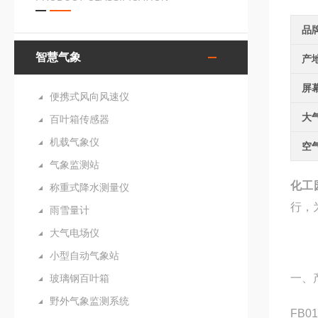
品
智慧气象
产
屏
便携式风向风速仪
大
百叶箱传感器
机载气象仪
空
气象监测站
化工
称重式降水测量仪
行，
雨雪量计
大气电场仪
小型自动气象站
一、
玻璃钢百叶箱
野外气象监测系统
FB