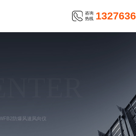
1327636
咨询
热线
ENTER
-WFB2防爆风速风向仪