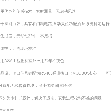
采用优良的传感技术，实时测量，无启动风速
抗干扰能力强，具有看门狗电路,自动复位功能,保证系统稳定运行
高集成度，无移动部件，零磨损
免维护，无需现场校准
采用ASA工程塑料室外应用常年不变色
产品设计输出信号标配为RS485通讯接口（MODBUS协议）；
、可选配无线传输模块，最小传输间隔1分钟
、探头为卡扣式设计，解决了运输、安装过程松动不准的问题
技术参数