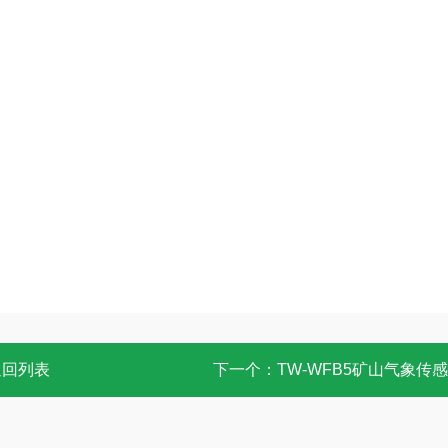
返回列表
下一个：
TW-WFB5矿山气象传