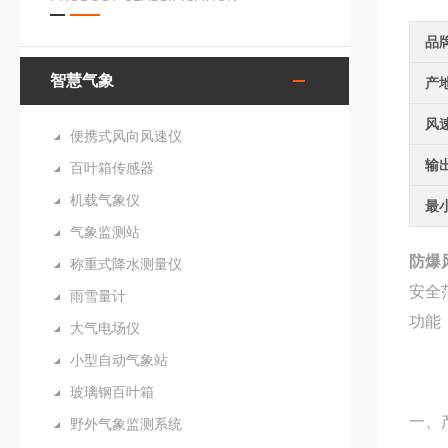
品
智慧气象
产
风
便携式风向风速仪
输
百叶箱传感器
机载气象仪
最
气象监测站
防爆
称重式降水测量仪
安全
雨雪量计
功能
大气电场仪
小型自动气象站
玻璃钢百叶箱
一、
野外气象监测系统