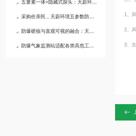
五要素一体+隐藏式探头：天蔚环境防爆气象站破解雨雪遮挡与机械损耗难题
1、风
采购价亲民，天蔚环境五参数防爆气象站，全固态免维护设计让长期投入更划算
2、
防爆硬核与直观可视的融合：天蔚环境防爆气象站重塑安全巡检体验
3、生
防爆气象监测站适配各类高危工业场景：为石油化工、煤矿隧道等提供数据支撑