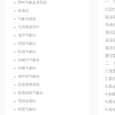
一、
野外气象监测系统
CQX
夜视仪
该设
气象传感器
与传
可升降避雷针
准问
海洋气象站
该设
风蚀气象站
续在
机场气象站
通过
机械式气象站
二、
防爆气象站
1.
超声波气象站
2.
雷电预警系统
3.
输电线路气象站
4.标
雪深监测站
5.
校园气象站
6.