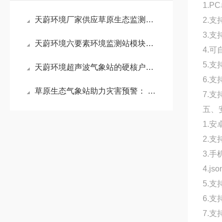
1.
天蔚环境厂家供应草原生态监测站！适配高寒草原、荒漠草原气象监测项目
2.
3.支
天蔚环境六要素环境监测站模块化安装，解决多设备布点空间不足难题
4.
5.
天蔚环境超声波气象站的硬核户外生存力，抗风抗沙抗恶劣温湿度变化
6.
草原生态气象站助力灾害预警： 结合风场与植被指数，提前预警暴风雪与干旱
7.支
五、
1.
2.
3.
4.
5.
6.
7.支