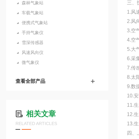
三、
森林气象站
1.风
车载气象站
2.风
便携式气象站
3.空
手持气象仪
4.空
雪深传感器
5.大
风速风向仪
6.采
微气象仪
7.传
8.太
查看全部产品
9.数
10.
11
相关文章
12
RELATED ARTICLES
13.
四、