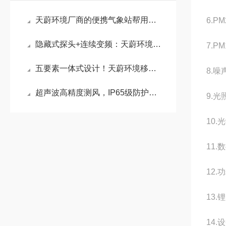
天蔚环境厂商的便携气象站帮用户避开“功能冗余”与“低价劣质”陷阱
6.P
隐藏式探头+连续变频：天蔚环境六参数气象仪雨雪风沙中精准捕捉气象动态
7.P
五要素一体式设计！天蔚环境移动式气象观测设备以高精度捕捉微小气象变化
8.噪
超声波高精度测风，IP65级防护：天蔚环境便携式气象站，让数据更可靠
9.光
10.
11
12.
13.
14.