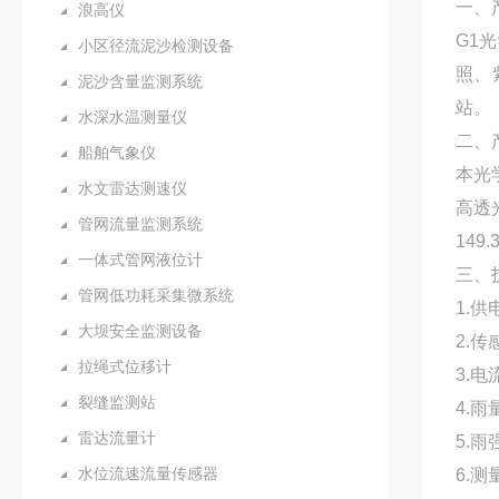
一、
浪高仪
G1
小区径流泥沙检测设备
照、
泥沙含量监测系统
站。
水深水温测量仪
二、
船舶气象仪
本光
水文雷达测速仪
高透
管网流量监测系统
149.
一体式管网液位计
三、
管网低功耗采集微系统
1.供
大坝安全监测设备
2.传
拉绳式位移计
3.电
裂缝监测站
4.雨
雷达流量计
5.雨
水位流速流量传感器
6.测