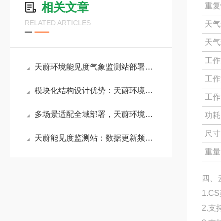
相关文章
重复
RELATED ARTICLES
天气
天气
工作
天蔚环境能见度气象监测站部署于高速公路、桥梁、隧道口及山区多雾路段
工作
模块化结构设计优势：天蔚环境能见度监测系统快速部署与维护的硬件创新解析
工作
多场景适配全域部署，天蔚环境能见度气象监测站精准捕捉低能见度天气变化
功耗
尺寸
天蔚能见度监测站：数据更新频率可调，历史数据可追溯，为趋势分析提供支持
重量
四、
1.
2.