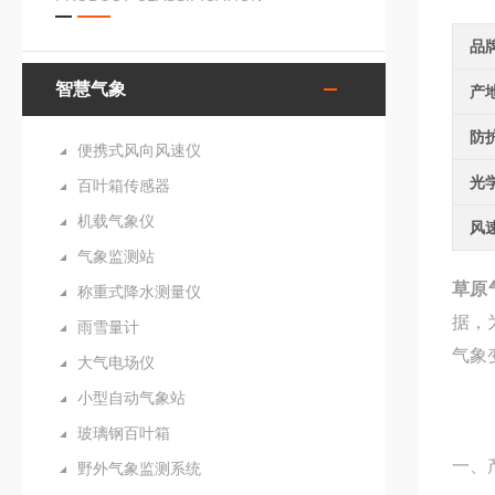
品
智慧气象
产
防
便携式风向风速仪
光
百叶箱传感器
机载气象仪
风
气象监测站
草原
称重式降水测量仪
据，
雨雪量计
气象
大气电场仪
小型自动气象站
玻璃钢百叶箱
一、
野外气象监测系统