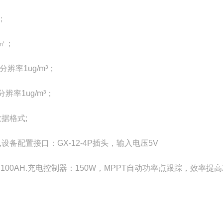
；
/㎡；
分辨率1ug/m³；
分辨率1ug/m³；
数据格式;
1A,设备配置接口：GX-12-4P插头，输入电压5V
0W 100AH.充电控制器：150W，MPPT自动功率点跟踪，效率提高