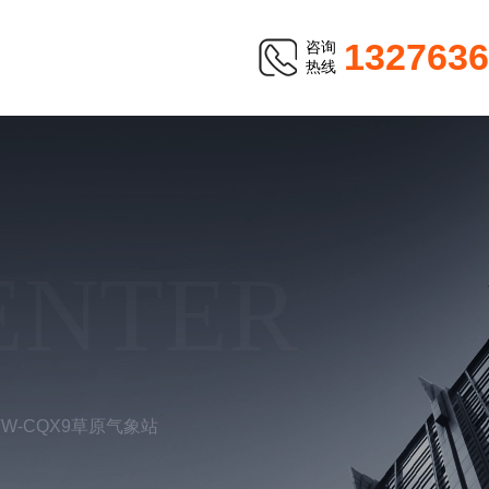
1327636
咨询
热线
ENTER
TW-CQX9草原气象站