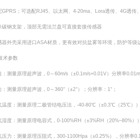
配GPRS；可选配RJ45、以太网、4-20ma、Lora透传、4G透
两米碳钢支架，顶部无需法兰盘可直接套接传感器
传感器外壳采用进口ASA材质，更有效对抗盐雾等环境，防护等级达
技术参数
速：测量原理超声波，0～60m/s（±0.1m/s+0.01V）分辨率0.01m
向：测量原理超声波，0～360°（±2°）；分辨率：1°；
气温度：测量原理二极管结电压法，-40-80℃（±0.3℃（25℃））
气湿度：测量原理电容式，0-100%RH（±3%RH（20%~80%））
气压力：测量原理压阻式，300-1100Hpa（±0.25%），分辨率0.1