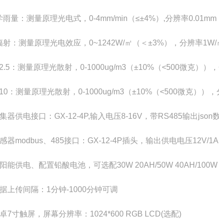
学雨量：测量原理光电式，0-4mm/min（≤±4%）,分辨率0.01mm
总辐射：测量原理光电效应，0~1242W/㎡（＜±3%），分辨率1W
M2.5：测量原理光散射，0-1000ug/m3（±10%（<500微克）），
M10：测量原理光散射，0-1000ug/m3（±10%（<500微克）），
采集器供电接口：GX-12-4P,输入电压8-16V，带RS485输出json
传感器modbus、485接口：GX-12-4P插头，输出供电电压12V/
太阳能供电、配置铅酸电池，可选配30W 20AH/50W 40AH/10
数据上传间隔：1分钟-1000分钟可调
安卓7寸触屏，屏幕分辨率：1024*600 RGB LCD(选配)