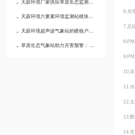
天蔚环境厂家供应草原生态监测站！适配高寒草原、荒漠草原气象监测项目
6.光
天蔚环境六要素环境监测站模块化安装，解决多设备布点空间不足难题
7.
天蔚环境超声波气象站的硬核户外生存力，抗风抗沙抗恶劣温湿度变化
8.P
草原生态气象站助力灾害预警： 结合风场与植被指数，提前预警暴风雪与干旱
9.P
10.
11.
12.
13.
14.