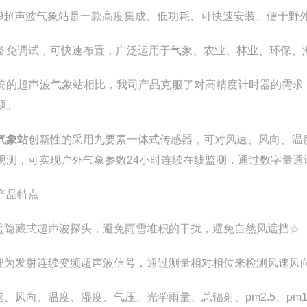
X9超声波气象站是一款高度集成、低功耗、可快速安装、便于野
备免调试，可快速布置，广泛运用于气象、农业、林业、环保、
统的超声波气象站相比，我司产品克服了对高精度计时器的需求
题。
气象站
创新性的采用九要素一体式传感器，可对风速、风向、温度、
观测，可实现户外气象参数24小时连续在线监测，通过数字量通
产品特点
顶盖隐藏式超声波探头，避免雨雪堆积的干扰，避免自然风遮挡☆
原理为发射连续变频超声波信号，通过测量相对相位来检测风速风
风速、风向、温度、湿度、气压、光学雨量、总辐射、pm2.5、pm