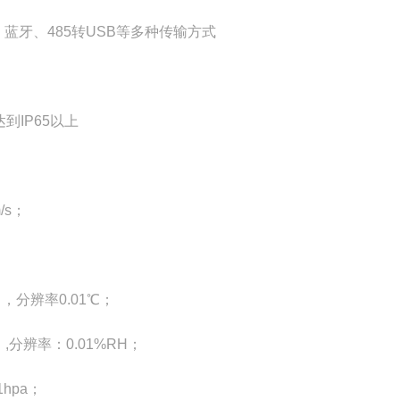
传、蓝牙、485转USB等多种传输方式
到IP65以上
/s；
，分辨率0.01℃；
,分辨率：0.01%RH；
hpa；