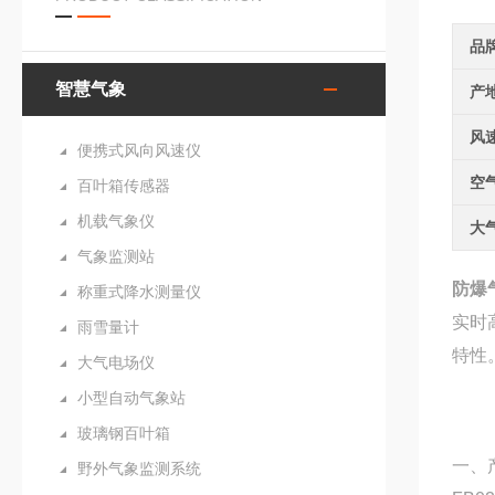
品
智慧气象
产
风
便携式风向风速仪
空
百叶箱传感器
机载气象仪
大
气象监测站
防爆
称重式降水测量仪
实时
雨雪量计
特性
大气电场仪
小型自动气象站
玻璃钢百叶箱
一、
野外气象监测系统