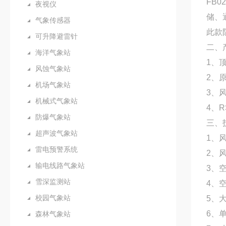
FB0
夜视仪
储、
气象传感器
此款
可升降避雷针
二、
海洋气象站
1、
风蚀气象站
2、
机场气象站
3、
机械式气象站
4、
防爆气象站
三、
超声波气象站
1、风
雷电预警系统
2、
输电线路气象站
3、
雪深监测站
4、空
校园气象站
5、大
6、
森林气象站