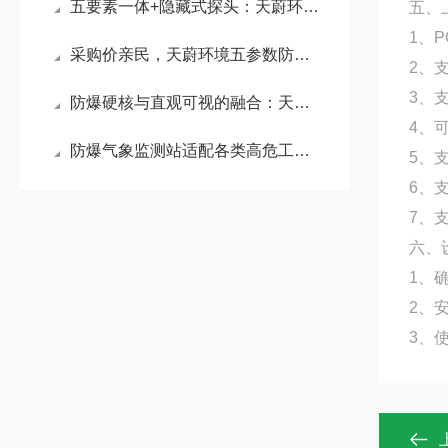
五要素一体+隐藏式探头：天蔚环境防爆气象站破解雨雪遮挡与机械损耗难题
五、
1、
采购价亲民，天蔚环境五参数防爆气象站，全固态免维护设计让长期投入更划算
2、
3、支
防爆硬核与直观可视的融合：天蔚环境防爆气象站重塑安全巡检体验
4、
防爆气象监测站适配各类高危工业场景：为石油化工、煤矿隧道等提供数据支撑
5、
6、
7、支
六、
1、
2、
3、