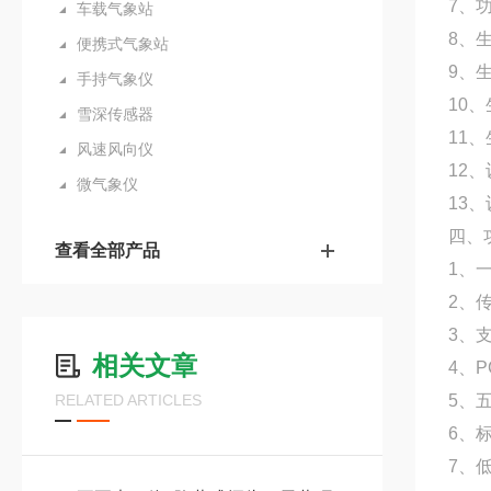
7、功
车载气象站
8、
便携式气象站
9、
手持气象仪
10、
雪深传感器
11、
风速风向仪
12、
微气象仪
13、
四、
查看全部产品
1、
2、
3、
相关文章
4、
RELATED ARTICLES
5、
6、
7、