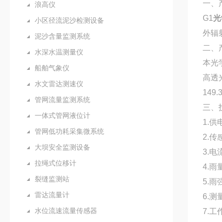
一、
浪高仪
G1
光
小区径流泥沙检测设备
外辐
泥沙含量监测系统
二、
水深水温测量仪
本光
船舶气象仪
高透
水文雷达测速仪
149.
管网流量监测系统
三、
一体式管网液位计
1.供
管网低功耗采集微系统
2.传
大坝安全监测设备
3.电
拉绳式位移计
4.雨
裂缝监测站
5.雨
雷达流量计
6.测
水位流速流量传感器
7.工