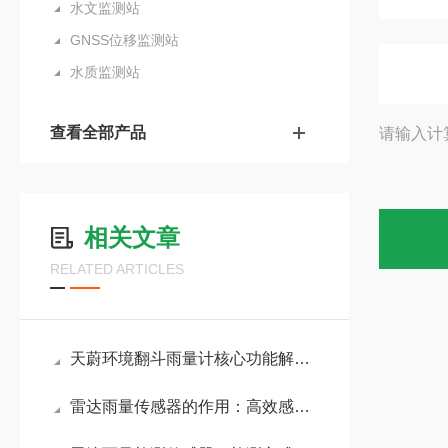
水文监测站
GNSS位移监测站
水质监测站
查看全部产品
请输入计
相关文章
RELATED ARTICLES
天蔚环境翻斗雨量计核心功能解析：实时降雨量监测、历史数据存储、超限报警
雷达雨量传感器的作用：高效感知雨量变化，助力农业灌溉与城市排水规划