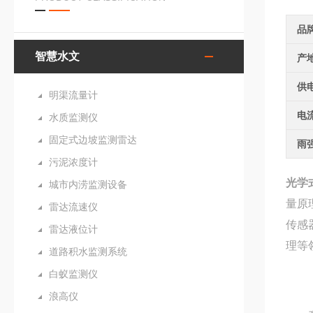
品
智慧水文
产
供
明渠流量计
电
水质监测仪
固定式边坡监测雷达
雨
污泥浓度计
光学
城市内涝监测设备
量原
雷达流速仪
传感
雷达液位计
理等
道路积水监测系统
白蚁监测仪
浪高仪