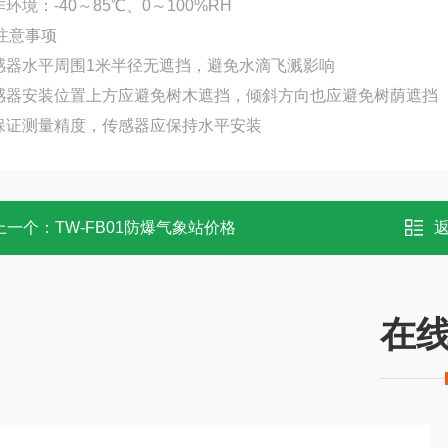
作环境：-40～85℃、0～100%RH
注意事项
传感器水平周围1米半径无遮挡，避免水滴飞溅影响
传感器安装位置上方应避免树木遮挡，倾斜方向也应避免树荫遮挡
为保证测量精度，传感器应保持水平安装
上一个：
TW-FB01防爆气象站价格
在