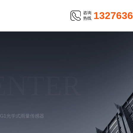
1327636
咨询
热线
ENTER
-G1光学式雨量传感器