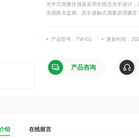
光学式雨量传感器采用全固态光学设计，
实现降水监测。其非接触式测量原理摒弃
准区分雨雪冰雹等降水类型，支持高时空
适应沙尘、低温等恶劣环境，广泛应用于
产品型号：TW-G1
更新时间：2026
产品咨询
介绍
在线留言