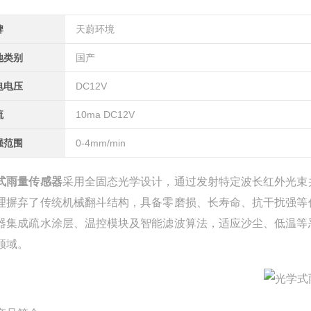
牌
天蔚环境
地类别
国产
电电压
DC12V
流
10ma DC12V
强范围
0-4mm/min
式雨量传感器
采用全固态光学设计，通过发射特定波长红外光束
理摒弃了传统机械翻斗结构，具备零磨损、长寿命、抗干扰强等
器集成疏水涂层、温控模块及智能滤波算法，适应沙尘、低温等
领域。