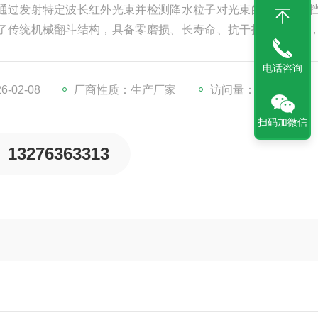
通过发射特定波长红外光束并检测降水粒子对光束的散射或遮
了传统机械翻斗结构，具备零磨损、长寿命、抗干扰强等优势
分辨率数据输出。传感器集成疏水涂层、温控模块及智能滤波
电话咨询
气象监测、智慧农业、交通管理及水文水资源管理等领域。
-02-08
厂商性质：生产厂家
访问量：390
扫码加微信
13276363313