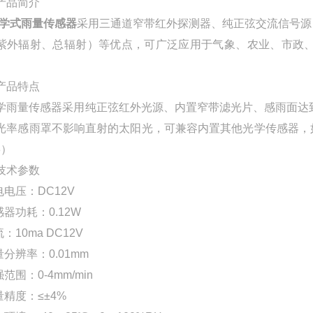
产品简介
学式雨量传感器
采用三通道窄带红外探测器、纯正弦交流信号源
紫外辐射、总辐射）等优点，可广泛应用于气象、农业、市政
产品特点
学雨量传感器采用纯正弦红外光源、内置窄带滤光片、感雨面达
光率感雨罩不影响直射的太阳光，可兼容内置其他光学传感器，如光照、总
3）
技术参数
电电压：DC12V
感器功耗：0.12W
流：10ma DC12V
量分辨率：0.01mm
强范围：0-4mm/min
量精度：≤±4%