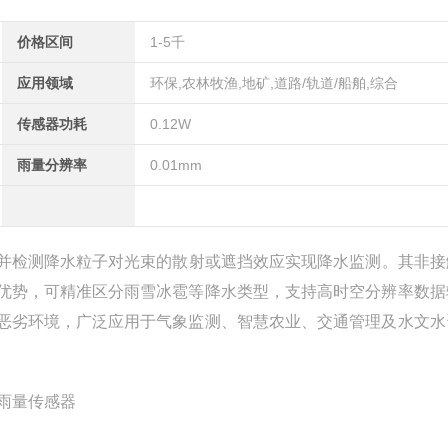
价格区间
1-5千
应用领域
环保,农林牧渔,地矿,道路/轨道/船舶,综合
传感器功耗
0.12W
雨量分辨率
0.01mm
并检测降水粒子对光束的散射或遮挡效应实现降水监测。其非接
优势，可精准区分雨雪冰雹等降水类型，支持高时空分辨率数据
恶劣环境，广泛应用于气象监测、智慧农业、交通管理及水文水