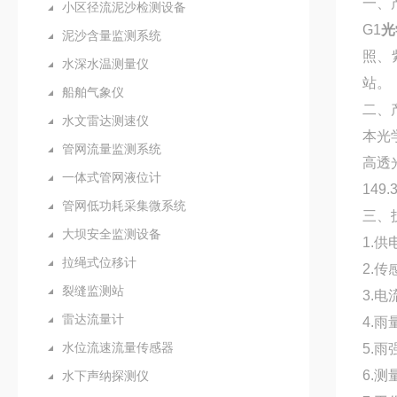
一、
小区径流泥沙检测设备
G1
光
泥沙含量监测系统
照、
水深水温测量仪
站。
船舶气象仪
二、
水文雷达测速仪
本光
管网流量监测系统
高透
一体式管网液位计
149.
管网低功耗采集微系统
三、
大坝安全监测设备
1.供
拉绳式位移计
2.传
裂缝监测站
3.电
雷达流量计
4.雨
水位流速流量传感器
5.雨
6.测
水下声纳探测仪