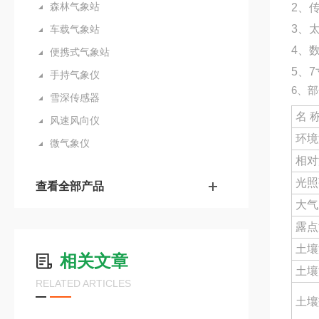
森林气象站
2、传
3、太
车载气象站
4、
便携式气象站
5、7
手持气象仪
6、
雪深传感器
名 
风速风向仪
环境
微气象仪
相对
光照
查看全部产品
大气
露点
土壤
相关文章
土壤
RELATED ARTICLES
土壤