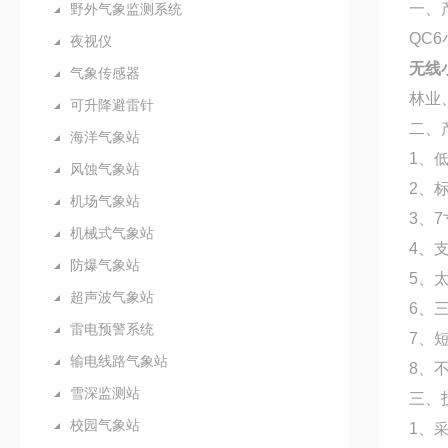
一、
野外气象监测系统
QC
夜视仪
无线
气象传感器
林业
可升降避雷针
二、
海洋气象站
1、
风蚀气象站
2、
机场气象站
3、7
机械式气象站
4、支
防爆气象站
5、
超声波气象站
6、
雷电预警系统
7、
输电线路气象站
8、
雪深监测站
三、
校园气象站
1、
采