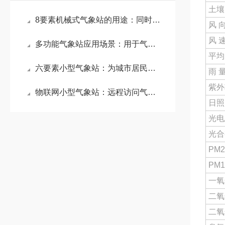
土壤
8要素机械式气象站的用途：同时监测区域小气候和PM2.5、噪声等环境质量
风 
风 
多功能气象站应用场景：用于气象监测、农业种植、交通管理、环境研究等领域
平均
六要素小型气象站：为城市居民提供实时的气象信息，及时发布预警信息
雨 
紫外
物联网小型气象站：远程访问气象站的数据，实时了解气象状况
日照
光电
光合
PM2
PM1
一氧
二氧
二氧