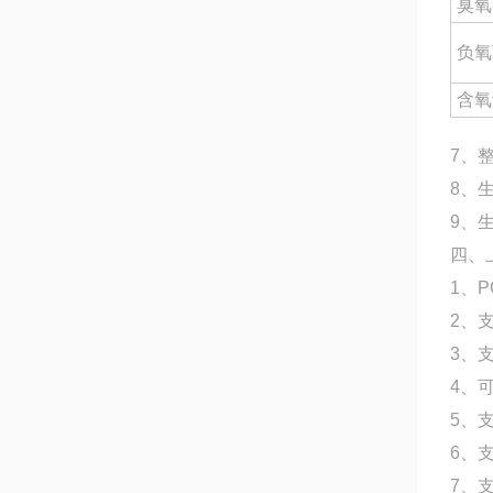
臭氧
负氧
含氧
7、
8、
9、
四、
1、
2、
3、支
4、
5、
6、
7、支