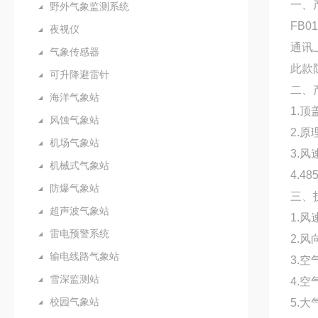
一、
野外气象监测系统
FB0
夜视仪
通讯
气象传感器
此款
可升降避雷针
二、
海洋气象站
1.
风蚀气象站
2.
机场气象站
3.
机械式气象站
4.4
防爆气象站
三、
超声波气象站
1.风
雷电预警系统
2.风
输电线路气象站
3.空
雪深监测站
4.空
校园气象站
5.大