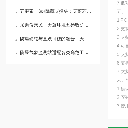
7.低
五要素一体+隐藏式探头：天蔚环境防爆气象站破解雨雪遮挡与机械损耗难题
五、
1.
采购价亲民，天蔚环境五参数防爆气象站，全固态免维护设计让长期投入更划算
2.
3.支
防爆硬核与直观可视的融合：天蔚环境防爆气象站重塑安全巡检体验
4.
防爆气象监测站适配各类高危工业场景：为石油化工、煤矿隧道等提供数据支撑
5.
6.
7.支
六、
1.
2.
3.