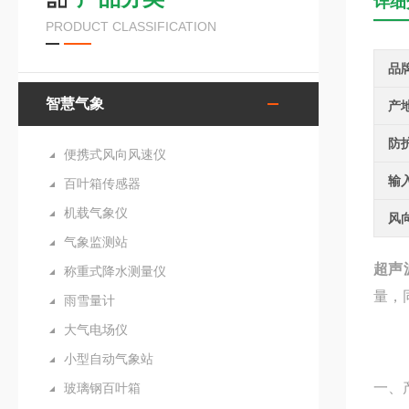
详细
PRODUCT CLASSIFICATION
品
智慧气象
产
防
便携式风向风速仪
输
百叶箱传感器
机载气象仪
风
气象监测站
超声
称重式降水测量仪
量，
雨雪量计
大气电场仪
小型自动气象站
一、
玻璃钢百叶箱