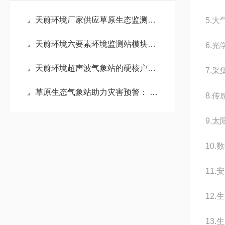
天蔚环境厂家供应草原生态监测站！适配高寒草原、荒漠草原气象监测项目
5.大
天蔚环境六要素环境监测站模块化安装，解决多设备布点空间不足难题
6.光
天蔚环境超声波气象站的硬核户外生存力，抗风抗沙抗恶劣温湿度变化
7.采
草原生态气象站助力灾害预警： 结合风场与植被指数，提前预警暴风雪与干旱
8.传
9.太
10.
11.
12
13