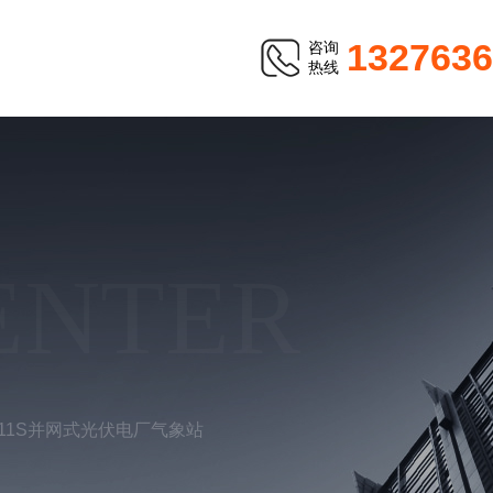
1327636
咨询
热线
ENTER
GF11S并网式光伏电厂气象站