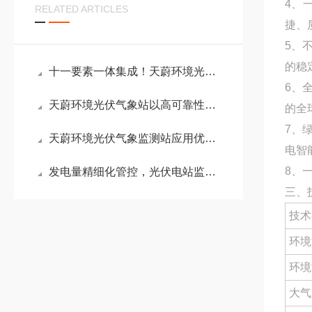
4、
RELATED ARTICLES
捷、
5、
的稳
十一要素一体集成！天蔚环境光伏环境监测站同步采集，精准还原电站微气候
6、
天蔚环境光伏气象站以高可靠性设计保障电站稳定运行的优势讲解
的全
7、
天蔚环境光伏气象监测站应用优势：实时采集气象数据，精准提升光伏发电效率
电智
8、
发电量精细化管控，光伏电站监测系统为何成为新建光伏项目主流选型？
三、
技术
环境
环境
大气