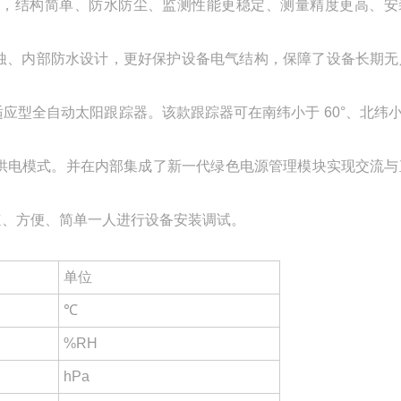
器，结构简单、防水防尘、监测性能更稳定、测量精度更高、安
蚀、内部防水设计，更好保护设备电气结构，保障了设备长期无
型全自动太阳跟踪器。该款跟踪器可在南纬小于 60°、北纬小于
V 两种供电模式。并在内部集成了新一代绿色电源管理模块实现交流
速、方便、简单一人进行设备安装调试。
单位
℃
%RH
hPa