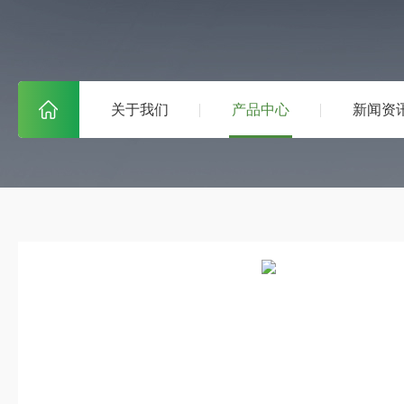
关于我们
产品中心
新闻资