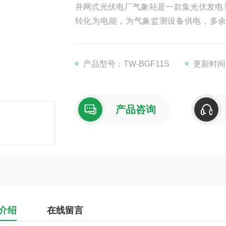
并网式光伏电厂气象站是一款集光伏发电
转化为电能，为气象监测设备供电，多
器，可实时监测温度、湿度、风速、风向
光伏电厂的运维管理、发电预测及安全保
产品型号：TW-BGF11S
更新时间：2
产品咨询
介绍
在线留言