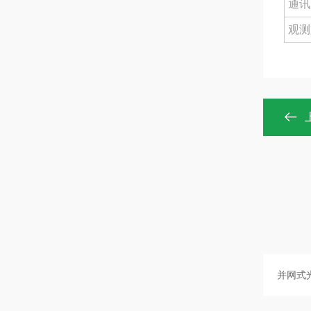
通讯
观测