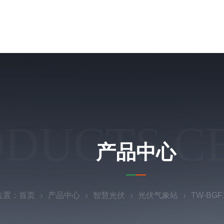
ODUCTS C
产品中心
位置：
首页
产品中心
智慧光伏
光伏气象站
TW-B