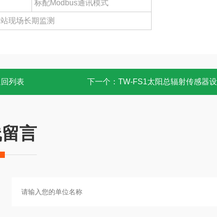
标配Modbus通讯模式
测站现场长期监测
返回列表
下一个：
TW-FS1太阳总辐射传感器
线留言