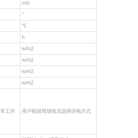
m/s
°
℃
h
w/m2
w/m2
w/m2
w/m2
正常工作
用户根据现场情况选择供电方式