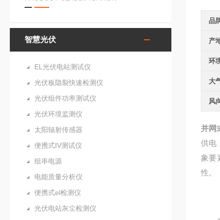
品
智慧光伏
产
环
EL光伏电站测试仪
大
光伏板隐裂快速检测仪
光伏组件功率测试仪
风
光伏环境监测仪
并网
太阳辐射传感器
供电
便携式IV测试仪
象要
组串电源
性。
电能质量分析仪
便携式el检测仪
光伏电站灰尘检测仪