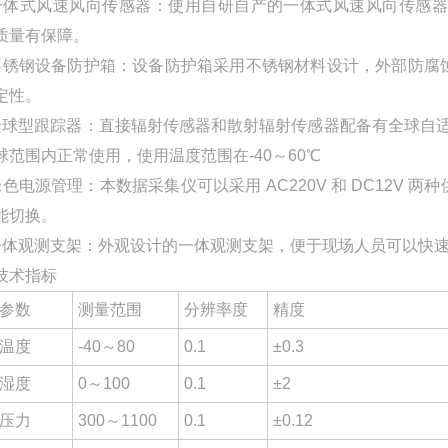
一体式风速风向传感器：
使用自研自产的一体式风速风向传感
质量有保障。
不锈钢设备防护箱：
设备防护箱采用不锈钢材料设计，外部防腐
定性。
全球型跟踪器：
直接辐射传感器和散射辐射传感器配备有全球自适应
球范围内正常使用，使用温度范围在-40～60℃
绿色电源管理：
本数据采集仪可以采用 AC220V 和 DC12
能切换。
一体观测支架：
外观设计的一体观测支架，便于现场人员可以快
技术指标
参数
测量范围
分辨率度
精度
温度
-40～80
0.1
±0.3
湿度
0～100
0.1
±2
压力
300～1100
0.1
±0.12