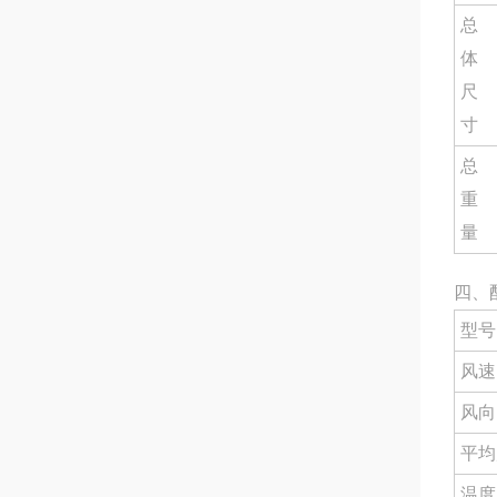
总
体
尺
寸
总
重
量
四、
型号
风速
风向
平均
温度