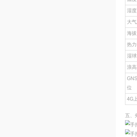
湿度
大气
海拔
热力
湿球
浪高
GN
位
4G
五、