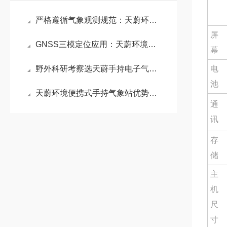
严格遵循气象观测规范：天蔚环境电子气象仪以无机械磨损设计保障数据稳定
屏
GNSS三模定位应用：天蔚环境手持气象仪实现气象数据与地理位置精准绑定
幕
野外科研考察选天蔚手持电子气象仪 ：轻量化长续航满足移动气象观测需求
电
池
天蔚环境便携式手持气象站优势：具备数据存储功能，可记录多组测量信息
通
讯
存
储
主
机
尺
寸