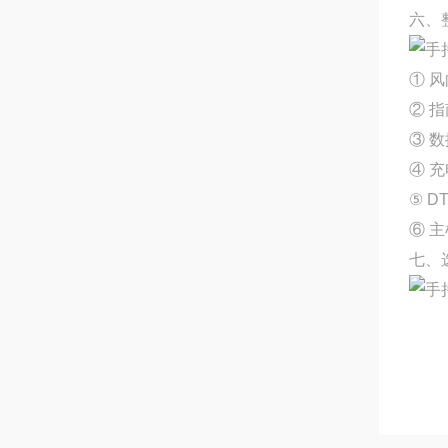
六、
① 
② 
③ 
④ 
⑤ D
⑥ 主
七、