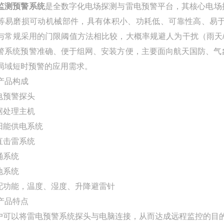
监测预警系统
是全数字化电场探测与雷电预警平台，其核心电场
等易磨损可动机械部件，具有体积小、功耗低、可靠性高、易
与常规采用的门限阈值方法相比较，大概率规避人为干扰（雨天/
警系统预警准确、便于组网、安装方便，主要面向航天国防、气
局域短时预警的应用需求。
产品构成
雷电预警探头
数据处理主机
太阳能供电系统
防直击雷系统
涌系统
地系统
选配功能，温度、湿度、升降避雷针
产品特点
用户可以将雷电预警系统探头与电脑连接，从而达成远程监控的目