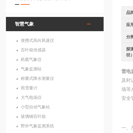
品
智慧气象
应
分
便携式风向风速仪
探
百叶箱传感器
径
机载气象仪
气象监测站
雷电
称重式降水测量仪
及时
雨雪量计
场等
大气电场仪
安全
小型自动气象站
玻璃钢百叶箱
野外气象监测系统
一、