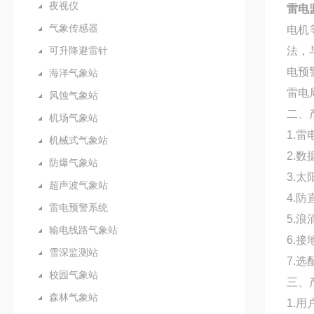
夜视仪
雷电
气象传感器
电机
可升降避雷针
法，
电预
海洋气象站
雷电
风蚀气象站
二、
机场气象站
1.
机械式气象站
2.
防爆气象站
3.
超声波气象站
4.
雷电预警系统
5.浪
输电线路气象站
6.接
雪深监测站
7.
校园气象站
三、
森林气象站
1.