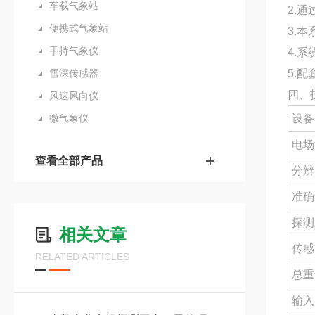
车载气象站
2.
便携式气象站
3.
手持气象仪
4.
雪深传感器
5.
四、
风速风向仪
微气象仪
设备
电场
查看全部产品
分辨
准确
探测
相关文章
传感
RELATED ARTICLES
总重
输入