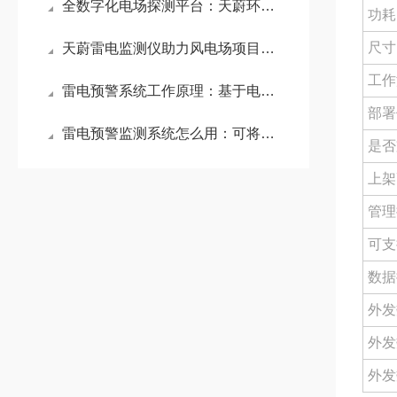
全数字化电场探测平台：天蔚环境雷电预警系统多维数据融合与动态预警能力
功耗
尺寸
天蔚雷电监测仪助力风电场项目：实时监测雷电活动，提供精准的雷电预警
工作
雷电预警系统工作原理：基于电荷感应原理提前感知雷电风险并发出有效预警
部署
雷电预警监测系统怎么用：可将系统探头与云服务器连接，从而实现远程监控
是否
上架
管理
可支
数据
外发
外发
外发