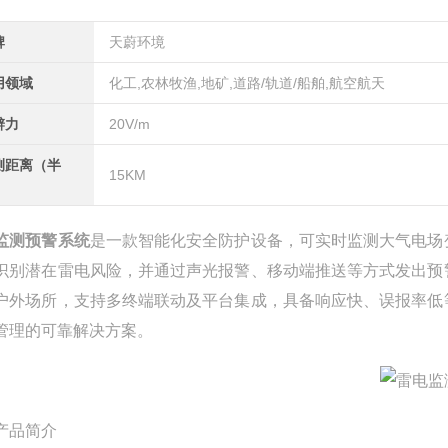
牌
天蔚环境
用领域
化工,农林牧渔,地矿,道路/轨道/船舶,航空航天
辨力
20V/m
测距离（半
15KM
）
监测预警系统
是一款智能化安全防护设备，可实时监测大气电场
识别潜在雷电风险，并通过声光报警、移动端推送等方式发出预
户外场所，支持多终端联动及平台集成，具备响应快、误报率低
管理的可靠解决方案。
产品简介