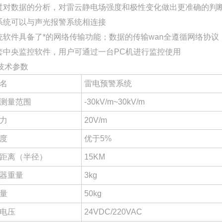
通过对数据的分析，对雷云静电场强度和极性变化做出更准确的判
本系统可以与声光报警系统相连接
系统软件具备了*的网络传输功能；数据的传输wan全遵循网络协议
配套中央监控软件，用户可通过一台PC机进行监控使用
技术参数
名
雷电预警系统
测量范围
-30kV/m~30kV/m
力
20V/m
度
优于5%
距离（半径）
15KM
器重量
3kg
量
50kg
电压
24VDC/220VAC