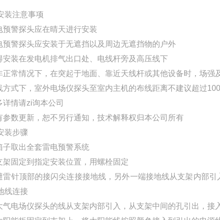
安装注意事项
雷电预警探头应在晴天进行安装
雷电预警探头应安装于无遮挡以及周边无遮挡物的户外
不得安装在发电机排气出口处、电线杆旁及高压线下
在非正常情况下，在突起于地面、靠近天线杆或其他设备时，场强
有线方式下，室外电场仪探头至室内主机的布线距离不建议超过10
多详情请zi询本公司
如有参数更新，恕不另行通知，技术解释权归本公司所有
安装步骤
从箱子取出全套雷电预警系统
将支架固定到指定安装位置，用螺栓固定
将避雷针顶部的接闪尖连接接地线，另外一端接地线从支架内部
地线连接
将大气电场仪探头的线从支架内部引入，从支架中间的孔引出，接