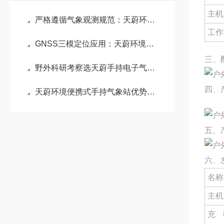
主机
严格遵循气象观测规范：天蔚环境电子气象仪以无机械磨损设计保障数据稳定
工作
GNSS三模定位应用：天蔚环境手持气象仪实现气象数据与地理位置精准绑定
三、
野外科研考察选天蔚手持电子气象仪 ：轻量化长续航满足移动气象观测需求
四、
天蔚环境便携式手持气象站优势：具备数据存储功能，可记录多组测量信息
五、
六、
名称
主机
充