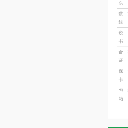
头
数
线
说
书
合
证
保
卡
包
箱