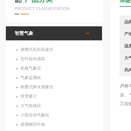
详细
PRODUCT CLASSIFICATION
品
智慧气象
产
温
便携式风向风速仪
大
百叶箱传感器
机载气象仪
风
气象监测站
户外
称重式降水测量仪
速、
雨雪量计
又能
大气电场仪
小型自动气象站
玻璃钢百叶箱