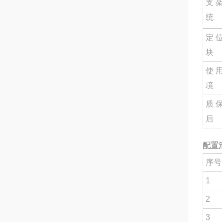
支
统
定
块
使
境
质
后
配置
序号
1
2
3