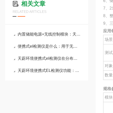
6、
相关文章
7、2
RELATED ARTICLES
8、
9、
应用
内置储能电源+无线控制模块：天蔚环境便携式el检测仪摆脱线缆束缚
场景
便携式el检测仪是什么：用于无损检测光伏组件内部缺陷的先进设备
测试
天蔚环境便携式el检测仪在分布式光伏电站质量验收中的关键应用
对象
天蔚环境便携式EL检测仪功能：精准揪出太阳能电池板内部隐裂、断栅等缺陷
数量
规格
模块