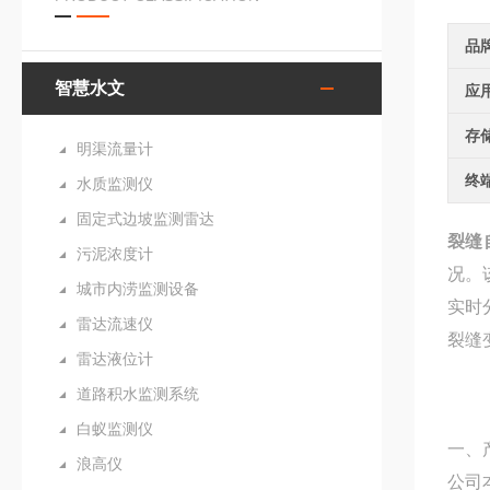
品
智慧水文
应
存
明渠流量计
终
水质监测仪
固定式边坡监测雷达
裂缝
污泥浓度计
况。
城市内涝监测设备
实时
雷达流速仪
裂缝
雷达液位计
道路积水监测系统
白蚁监测仪
一、
浪高仪
公司