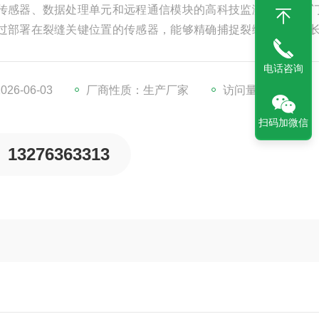
传感器、数据处理单元和远程通信模块的高科技监测设备，专
过部署在裂缝关键位置的传感器，能够精确捕捉裂缝的宽度、
元对监测数据进行实时分析。同时，裂缝监测站设备具备远程
电话咨询
云端，供管理人员进行查看和分析，从而实现对裂缝变化的精
6-06-03
厂商性质：生产厂家
访问量：802
扫码加微信
13276363313