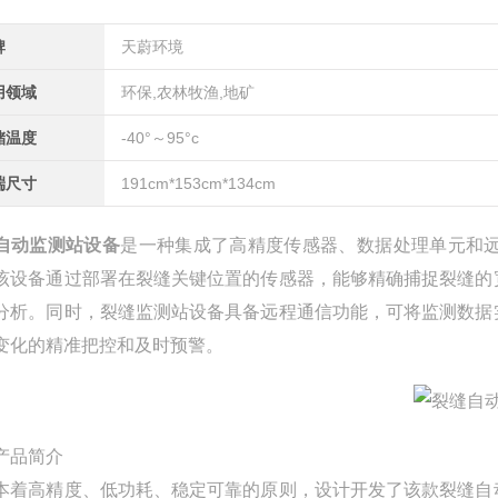
牌
天蔚环境
用领域
环保,农林牧渔,地矿
储温度
-40°～95°c
端尺寸
191cm*153cm*134cm
自动监测站设备
是一种集成了高精度传感器、数据处理单元和
该设备通过部署在裂缝关键位置的传感器，能够精确捕捉裂缝的
分析。同时，裂缝监测站设备具备远程通信功能，可将监测数据
变化的精准把控和及时预警。
产品简介
本着高精度、低功耗、稳定可靠的原则，设计开发了该款
裂缝自