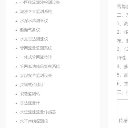
小区径流泥沙检测设备
害隐
泥沙含量监测系统
二、
水深水温测量仪
1、
船舶气象仪
2、
水文雷达测速仪
布、
管网流量监测系统
3、
一体式管网液位计
特性
管网低功耗采集微系统
4、
5、
大坝安全监测设备
6、
拉绳式位移计
三、
裂缝监测站
雷达流量计
水位流速流量传感器
传感
水下声纳探测仪