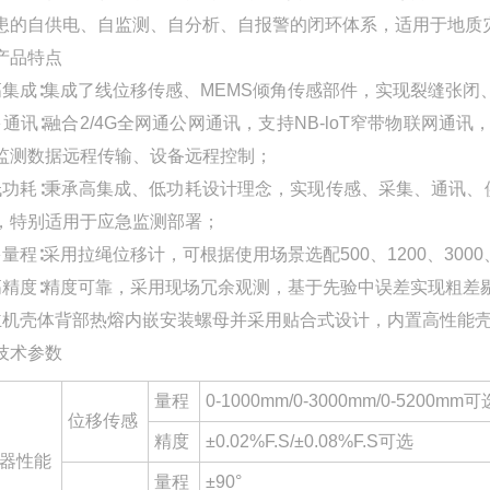
患的自供电、自监测、自分析、自报警的闭环体系，适用于地质
产品特点
高集成∶集成了线位移传感、MEMS倾角传感部件，实现裂缝张
多通讯∶融合2/4G全网通公网通讯，支持NB-loT窄带物联网
监测数据远程传输、设备远程控制；
低功耗∶秉承高集成、低功耗设计理念，实现传感、采集、通讯
，特别适用于应急监测部署；
多量程∶采用拉绳位移计，可根据使用场景选配500、1200、3000
高精度∶精度可靠，采用现场冗余观测，基于先验中误差实现粗差
主机壳体背部热熔内嵌安装螺母并采用贴合式设计，内置高性能
技术参数
量程
0-1000mm/0-3000mm/0-5200mm可
位移传感
精度
±0.02%F.S/±0.08%F.S可选
器性能
量程
±90°