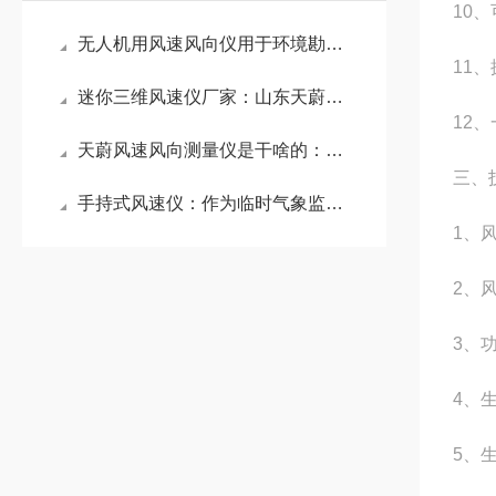
10
无人机用风速风向仪用于环境勘探：为无人机提供关键气象数据，保障飞行安全
11
迷你三维风速仪厂家：山东天蔚环境提供定制化服务，可根据用户特殊需求定制
12
天蔚风速风向测量仪是干啥的：实时监测气象，助力农林部门开展作物防灾
三、
手持式风速仪：作为临时气象监测站，为应急通信和救援指挥提供气象信息支持
1、风
2、
3、功
4、
5、