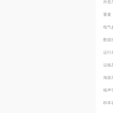
外形尺
重量：
电气参
数据接
运行条
运输
海拔高
噪声
样本容