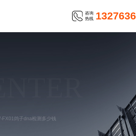
1327636
咨询
热线
ENTER
W-FX01鸽子dna检测多少钱