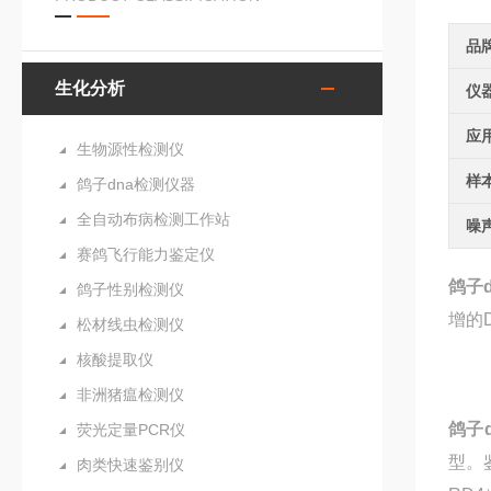
品
生化分析
仪
应
生物源性检测仪
样
鸽子dna检测仪器
全自动布病检测工作站
噪
赛鸽飞行能力鉴定仪
鸽子
鸽子性别检测仪
增的
松材线虫检测仪
核酸提取仪
非洲猪瘟检测仪
鸽子
荧光定量PCR仪
型。
肉类快速鉴别仪