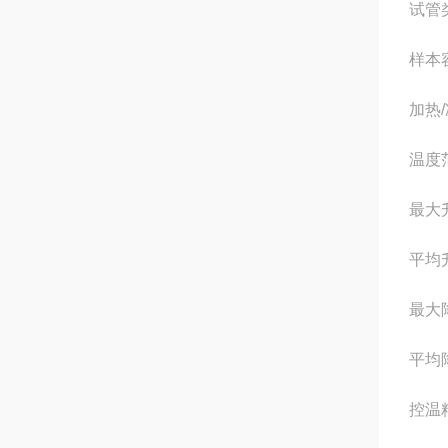
试管
样本容
加热
温度范
最大升
平均升
最大降
平均降
控温精