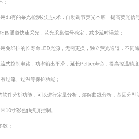
环；
采用du有的采光检测处理技术，自动调节荧光本底，提高荧光信
13S四通道快速采光，荧光采集信号稳定，减少延时误差；
采用免维护的长寿命LED光源，无需更换，独立荧光通道，不同
恒流式控制电路，功率输出平滑，延长Peltier寿命，提高控温精
具有过流、过温等保护功能；
*的软件分析功能，可以进行定量分析，熔解曲线分析，基因分型
自带10寸彩色触摸屏控制。
参数：