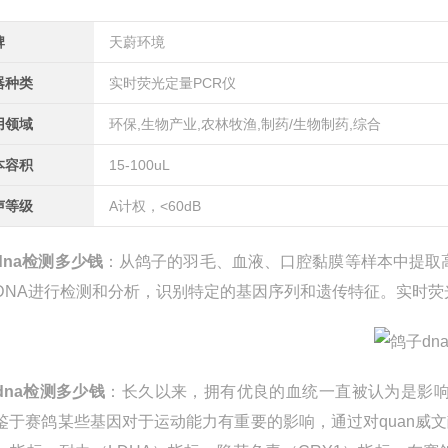
牌
天蔚环境
器种类
实时荧光定量PCR仪
用领域
环保,生物产业,农林牧渔,制药/生物制药,综合
本容积
15-100uL
声等级
A计权，<60dB
dna检测多少钱
：从鸽子的羽毛、血液、口腔黏膜等样本中提取高
DNA进行检测和分析，识别特定的基因序列和遗传特征。实时荧
dna检测多少钱
：长久以来，拥有优良的血统一直被认为是影
鉴于赛鸽某些基因对于运动能力有重要的影响，通过对quan威