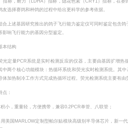
4）指标，耐力（LDHA）指标，隐花色素（CRY1）指标，
鸽友选择赛鸽和种鸽的过程中给出更科学的参考依据。
结合上述基因研究推出的鸽子飞行能力鉴定仪可同时鉴定包含鸽子
1等影响飞行能力的基因分型鉴定。
基本结构
荧光定量PCR系统是实时检测反应的仪器，主要由基因扩增热
其中两个核心功能模块：热循环系统和荧光实时检测系统。其中
导体加热制冷工作方式完成热循环过程。荧光检测系统主要有由
特点：
体积小，重量轻，方便携带，兼容0.2PCR单管、八联管；
采用美国MARLOW定制型帕尔贴模块高级别半导体芯片，新一