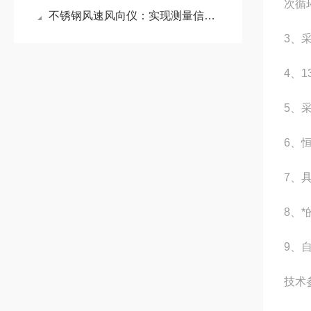
次循
不锈钢风速风向仪：实现测量信息的远程无线传输，方便远距离后方检测
3、
4、
5、
6、
7、
8、
9、
技术