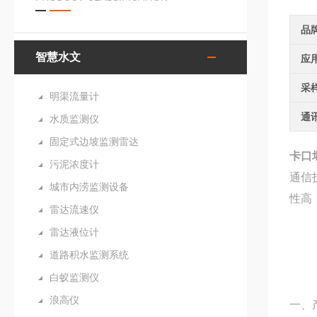
品
智慧水文
应
采
明渠流量计
通
水质监测仪
固定式边坡监测雷达
卡口
污泥浓度计
通信
城市内涝监测设备
性高
雷达流速仪
雷达液位计
道路积水监测系统
白蚁监测仪
浪高仪
一、