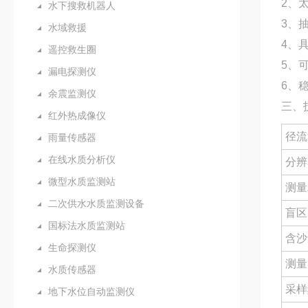
2、
水下搜救机器人
3、
水域救援
4、
遥控救生圈
5、
漏电探测仪
6、
余震监测仪
三、
红外热成像仪
径流
雨量传感器
在线水质分析仪
分辨
微型水质监测站
测量
二次供水水质监测设备
盲区
国标法水质监测站
含沙
生命探测仪
测量
水质传感器
采样
地下水位自动监测仪