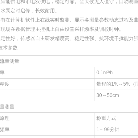
太阳能供电和市电双供电，稳定可靠。全天候无人值守，自动测
抽水泵定时启停，长效耐用。
具有在计算机软件上在线实时监测、显示各测量参数动态过程及
可现场在数据管理主控机上自由设置采样频率及调校时钟。
稳定性好，传感器自主研发精度高、稳定性强、抗环境干扰能力
技术参数
流量测量
率
0.1m³/h
精度
量程的1%～5%（
30～50cm
量测量
原理
称重方式
频率
1～99分钟