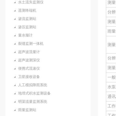
水土流失监测仪
测量
遥测终端机
分辨
渗流监测站
测量
渗压监测站
雨量
量水堰计
裂缝监测一体机
测量
超声波流量计
分辨
超声波测深仪
测量
便携式流速仪
卫星接收设备
一般
人工模拟降雨系统
水泵
地埋式积水监测设备
通讯
明渠流量监测系统
工作
雨量监测站
工作