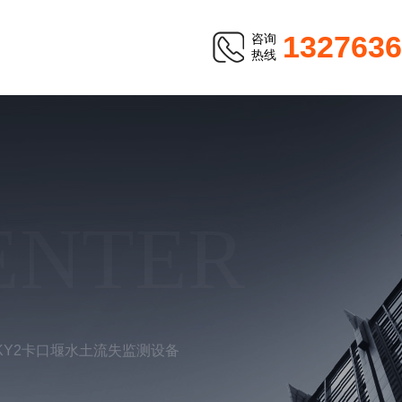
1327636
咨询
热线
ENTER
KKY2卡口堰水土流失监测设备