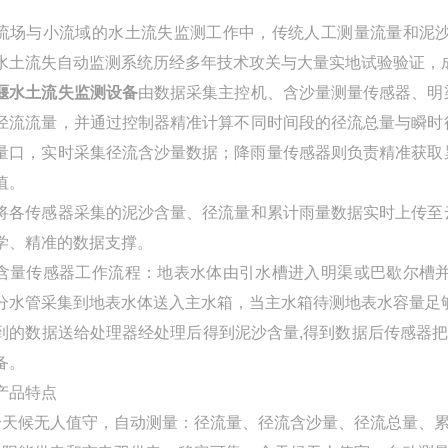
流场与小流域的水土流失监测工作中，传统人工测量流量和泥
水土流失自动监测系统历经多年技术攻关与大量实地试验验证，
堰水土流失监测设备
由数据采集主控机、含沙量测量传感器、明
径流流量，并通过控制器精准计算不同时间段的径流总量与瞬时
量口，实时采集径流含沙量数据；降雨量传感器则负责精准获取
值。
将各传感器采集的泥沙含量、径流量和累计雨量数据实时上传至
学、精准的数据支撑。
含量传感器工作流程：地表水体由引水槽进入明渠或巴歇尔槽
分水管采集到地表水体送入主水箱，当主水箱待测地表水容量足
到的数据送给处理器经处理后得到泥沙含量,得到数据后传感器把
备。
产品特点
全天候无人值守，自动测量：径流量、径流含沙量、径流总量、