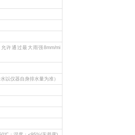
n（允许通过最大雨强8mm/mi
降水以仪器自身排水量为准）
50℃；湿度：<95%(无凝露)