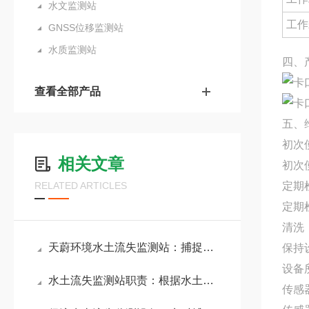
水文监测站
工作
GNSS位移监测站
水质监测站
四、
查看全部产品
五、
初次
相关文章
初次
RELATED ARTICLES
定期
定期
清洗
天蔚环境水土流失监测站：捕捉水土流失动态变化，助力生态修复项目优化方案
保持
设备
水土流失监测站职责：根据水土数据信息预警潜在流失风险，维护区域生态安全
传感