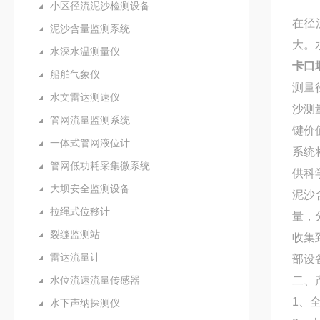
小区径流泥沙检测设备
在径
泥沙含量监测系统
大。
水深水温测量仪
卡口
船舶气象仪
测量
水文雷达测速仪
沙测
管网流量监测系统
键价
一体式管网液位计
系统
管网低功耗采集微系统
供科
大坝安全监测设备
泥沙
拉绳式位移计
量，
裂缝监测站
收集
雷达流量计
部设
水位流速流量传感器
二、
1、
水下声纳探测仪