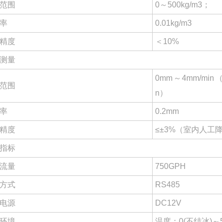
范围
0～500kg/m3；
率
0.01kg/m3
精度
＜10%
测量
0mm～4mm/mi
范围
n）
率
0.2mm
精度
≤±3%（室内人工
指标
流量
750GPH
方式
RS485
电源
DC12V
环境
温度：0(不结冰)～