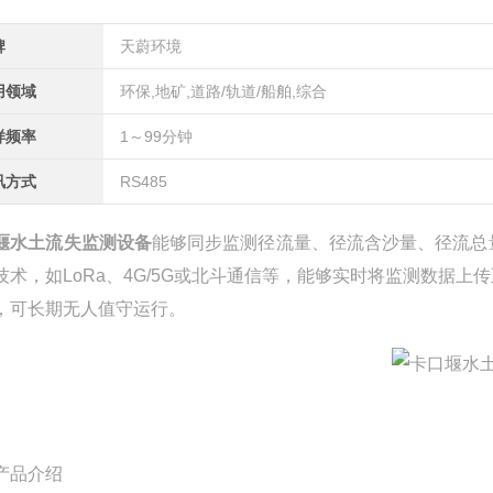
牌
天蔚环境
用领域
环保,地矿,道路/轨道/船舶,综合
样频率
1～99分钟
讯方式
RS485
堰水土流失监测设备
能够同步监测径流量、径流含沙量、径流总
技术，如LoRa、4G/5G或北斗通信等，能够实时将监测数据
，可长期无人值守运行。
产品介绍