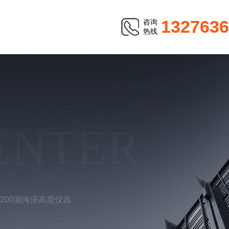
1327636
咨询
热线
ENTER
G200测海浪高度仪器