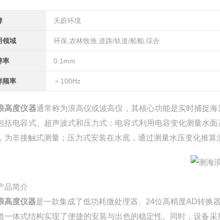
牌
天蔚环境
用领域
环保,农林牧渔,道路/轨道/船舶,综合
辨率
0.1mm
样频率
＞100Hz
浪高度仪器
通常称为浪高仪或波高仪，其核心功能是实时捕捉海
包括电容式、超声波式和压力式：电容式利用电容变化测量水面
，为非接触式测量；压力式安装在水底，通过测量水压变化推算
产品简介
浪高度仪器
是一款集成了低功耗微处理器、24位高精度AD转换
借一体式结构实现了便捷的安装与出色的稳定性。同时，设备采用