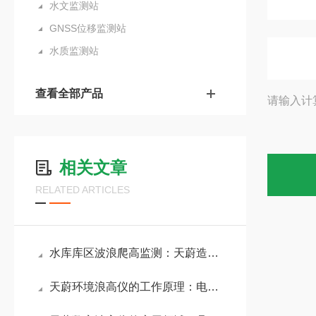
水文监测站
GNSS位移监测站
水质监测站
查看全部产品
请输入计
相关文章
RELATED ARTICLES
水库库区波浪爬高监测：天蔚造波水池波浪测量仪为大坝防浪设计提供数据支撑
天蔚环境浪高仪的工作原理：电容式传感器非接触测量，避免机械磨损