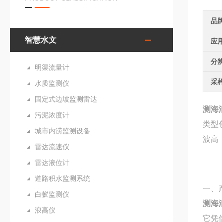
品
智慧水文
应
分
明渠流量计
采
水质监测仪
固定式边坡监测雷达
测海
污泥浓度计
类型
城市内涝监测设备
波高
雷达流速仪
雷达液位计
道路积水监测系统
一、
白蚁监测仪
测海
浪高仪
它凭