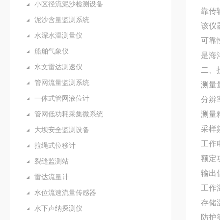
小区径流泥沙检测设备
靠传
泥沙含量监测系统
该仪
水深水温测量仪
可靠
船舶气象仪
是海
水文雷达测速仪
二、
管网流量监测系统
测量量
一体式管网液位计
分辨率
管网低功耗采集微系统
测量精
采样频
大坝安全监测设备
工作
拉绳式位移计
额定
裂缝监测站
输出信
雷达流量计
工作温
水位流速流量传感器
存储温
水下声纳探测仪
防护等