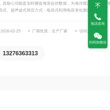
，其核心功能是实时捕捉海浪起伏数据，为海洋观测、港口运
容式、超声波式和压力式：电容式利用电容变化测量水面高度
接收反射信号计算波高，为非接触式测量；压力式安装在水底
电话咨询
用于海洋研究、水利工程、船舶试验等领域。
26-02-25
厂商性质：生产厂家
访问量：329
扫码加微信
13276363313