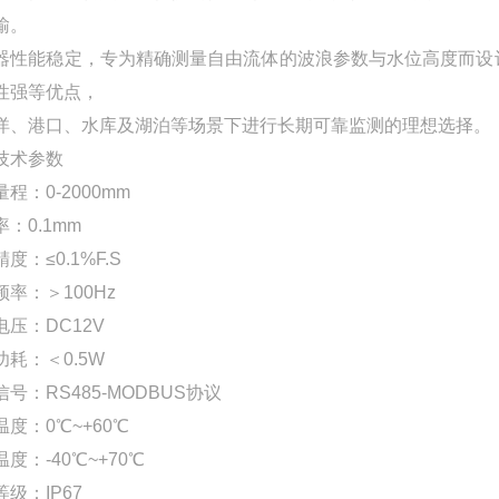
输。
器性能稳定，专为精确测量自由流体的波浪参数与水位高度而设
性强等优点，
洋、港口、水库及湖泊等场景下进行长期可靠监测的理想选择。
技术参数
程：0-2000mm
：0.1mm
度：≤0.1%F.S
率：＞100Hz
电压：DC12V
功耗：＜0.5W
号：RS485-MODBUS协议
度：0℃~+60℃
度：-40℃~+70℃
级：IP67