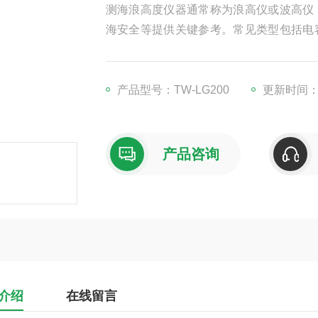
测海浪高度仪器通常称为浪高仪或波高仪
海安全等提供关键参考。常见类型包括电
可达毫米级；超声波式通过发射超声波并
测量水压变化推算浪高。这些仪器广泛应
产品型号：TW-LG200
更新时间：20
产品咨询
介绍
在线留言