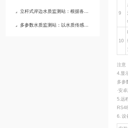
立杆式岸边水质监测站：根据各类参数及时发现潜在问题，保障岸边水生态平衡
9
多参数水质监测站：以水质传感器为核心，精准监测水温、电导率等关键指标
10
注意
4.显
多参
·安卓
5.远
RS
6. 