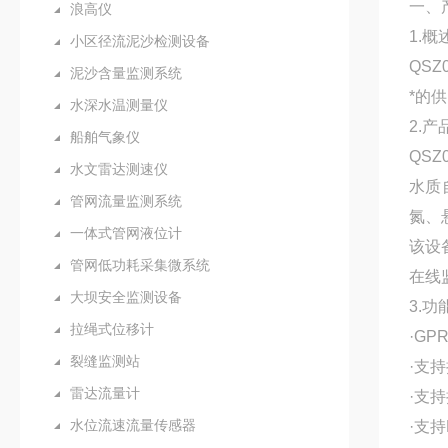
一、
浪高仪
1.概
小区径流泥沙检测设备
QSZ
泥沙含量监测系统
*的
水深水温测量仪
2.产
船舶气象仪
QSZ
水文雷达测速仪
水质
管网流量监测系统
氮、
一体式管网液位计
该设
管网低功耗采集微系统
在线
大坝安全监测设备
3.
拉绳式位移计
·GP
裂缝监测站
·支持
雷达流量计
·支
水位流速流量传感器
·支