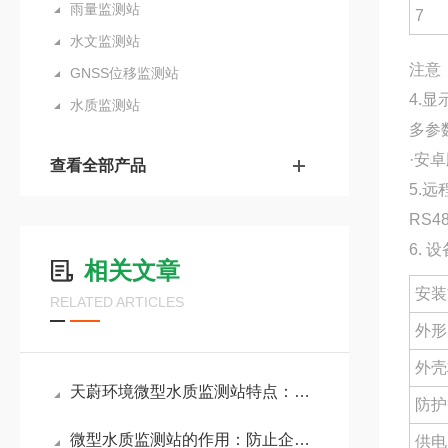
雨量监测站
7
水文监测站
注意
GNSS位移监测站
4.显
水质监测站
多参
·安卓
查看全部产品
5.远
RS
6. 
相关文章
安装
RELATED ARTICLES
外形
外壳
天蔚环境微型水质监测站特点：低检测下限，满足地表水在线监测规范要求
防护
微型水质监测站的作用：防止企业超标排放废水，保护周边水环境安全
供电