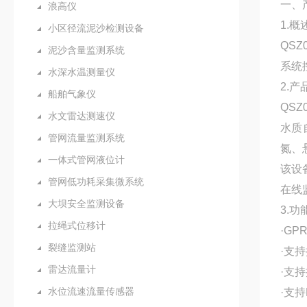
一、
浪高仪
1.概
小区径流泥沙检测设备
QSZ
泥沙含量监测系统
系统
水深水温测量仪
2.产
船舶气象仪
QS
水文雷达测速仪
水质
管网流量监测系统
氮、
一体式管网液位计
该设
管网低功耗采集微系统
在线
大坝安全监测设备
3.
拉绳式位移计
·GP
裂缝监测站
·支持
雷达流量计
·支
水位流速流量传感器
·支