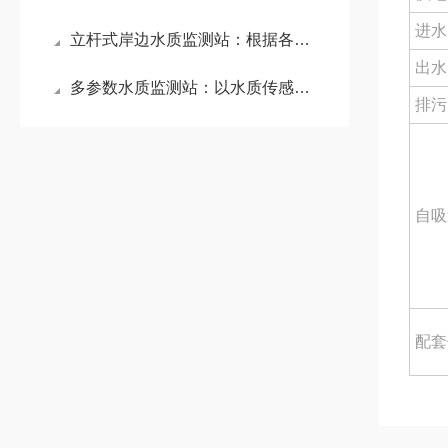
进水
立杆式岸边水质监测站：根据各类参数及时发现潜在问题，保障岸边水生态平衡
出水
多参数水质监测站：以水质传感器为核心，精准监测水温、电导率等关键指标
排污
自吸
配套