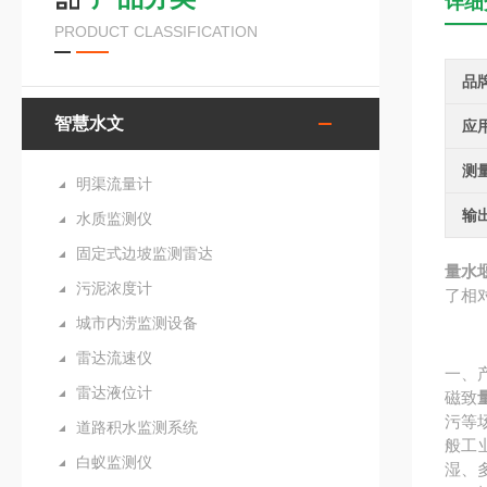
详细
PRODUCT CLASSIFICATION
品
智慧水文
应
测
明渠流量计
输
水质监测仪
固定式边坡监测雷达
量水
污泥浓度计
了相
城市内涝监测设备
雷达流速仪
一、
雷达液位计
磁致
污等
道路积水监测系统
般工
白蚁监测仪
湿、