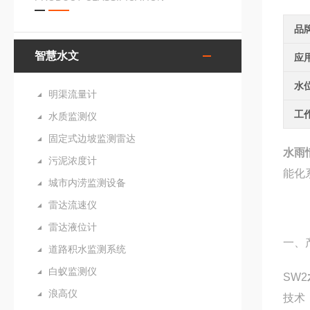
品
智慧水文
应
水
明渠流量计
工
水质监测仪
固定式边坡监测雷达
水雨
污泥浓度计
能化
城市内涝监测设备
雷达流速仪
雷达液位计
一、
道路积水监测系统
白蚁监测仪
SW2
浪高仪
技术