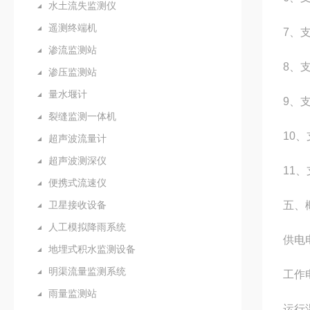
水土流失监测仪
遥测终端机
7、
渗流监测站
8、
渗压监测站
量水堰计
9、支
裂缝监测一体机
10
超声波流量计
超声波测深仪
11、
便携式流速仪
卫星接收设备
五、
人工模拟降雨系统
供电
地埋式积水监测设备
明渠流量监测系统
工作
雨量监测站
运行温