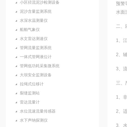
小区径流泥沙检测设备
预警
泥沙含量监测系统
水面
水深水温测量仪
二、
船舶气象仪
水文雷达测速仪
1、
管网流量监测系统
2、
一体式管网液位计
管网低功耗采集微系统
3、
大坝安全监测设备
三、
拉绳式位移计
裂缝监测站
1、
雷达流量计
水位流速流量传感器
2、
水下声纳探测仪
3、