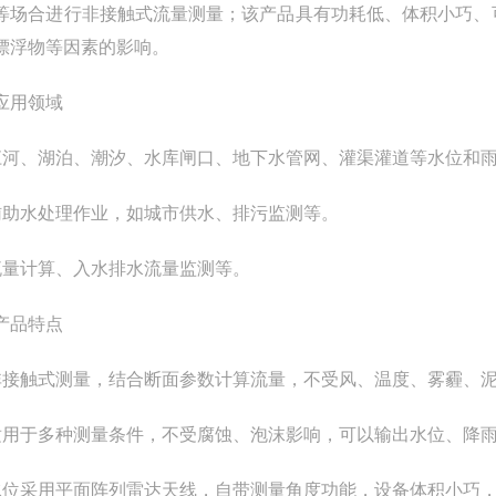
等场合进行非接触式流量测量；该产品具有功耗低、体积小巧、
漂浮物等因素的影响。
应用领域
江河、湖泊、潮汐、水库闸口、地下水管网、灌渠灌道等水位和
辅助水处理作业，如城市供水、排污监测等。
流量计算、入水排水流量监测等。
产品特点
非接触式测量，结合断面参数计算流量，不受风、温度、雾霾、
适用于多种测量条件，不受腐蚀、泡沫影响，可以输出水位、降
水位采用平面阵列雷达天线，自带测量角度功能，设备体积小巧