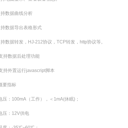
支持数据曲线分析
支持数据导出表格形式
持数据转发，HJ-212协议，TCP转发，http协议等。
、支持数据后处理功能
支持外置运行javascript脚本
概要指标
电压：100mA（工作），＜1mA(休眠)；
电压：12V供电
度：-35℃~60℃；