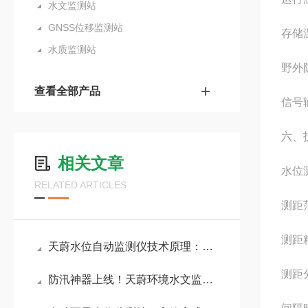
水文监测站
GNSS位移监测站
存储温
水质监测站
野外
查看全部产品
信号输
六、
相关文章
水位
RELATED ARTICLES
测距范
测距
天蔚水位自动监测仪技术原理：微波雷达穿透水雾泥沙，实时感知复杂水体波动
测距
防汛神器上线！天蔚环境水文监测站，断网也能保存数据