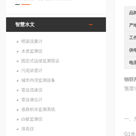
品
智慧水文
产
工
明渠流量计
供
水质监测仪
固定式边坡监测雷达
电
污泥浓度计
物联
城市内涝监测设备
预需
雷达流速仪
雷达液位计
道路积水监测系统
一、
白蚁监测仪
浪高仪
G1