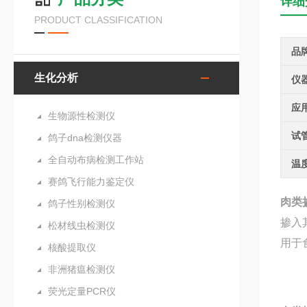
详细
PRODUCT CLASSIFICATION
品
生化分析
仪
应
生物源性检测仪
试
鸽子dna检测仪器
全自动布病检测工作站
温
赛鸽飞行能力鉴定仪
肉类
鸽子性别检测仪
掺入
松材线虫检测仪
用于
核酸提取仪
非洲猪瘟检测仪
荧光定量PCR仪