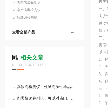
肉类
肉类快速鉴别仪
一、
水产病毒检测仪
肉源
转基因检测仪
种动
保了
查看全部产品
二、
真假
以下
相关文章
1、
RELATED ARTICLES
2、
3、
4、
真假肉检测仪：检测肉源性样品中的DNA成分，确保所食用的肉类真实可靠
三、
1、
肉类快速鉴别仪：可以对猪肉、牛肉、羊肉、鸡肉等各种动物源性成分进行检测
2、