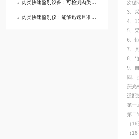
肉类快速鉴别设备：可检测肉类中是否掺杂了其他动物的肉，实现物种精准识别
次循
3、
肉类快速鉴别仪：能够迅速且准确地判断肉类种类，有效识别真假肉类
4、
5、
6、
7、
8、
9、
四、
荧光
适配
第一通
第二通
（16
（16