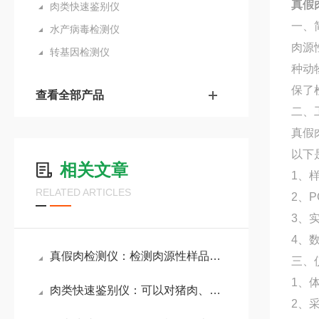
真假
肉类快速鉴别仪
一、
水产病毒检测仪
肉源
转基因检测仪
种动
保了
查看全部产品
二、
真假
以下
相关文章
1、
RELATED ARTICLES
2、
3、
4、
真假肉检测仪：检测肉源性样品中的DNA成分，确保所食用的肉类真实可靠
三、
1、
肉类快速鉴别仪：可以对猪肉、牛肉、羊肉、鸡肉等各种动物源性成分进行检测
2、