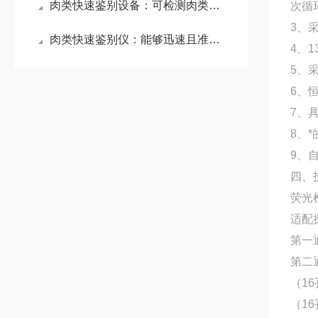
肉类快速鉴别设备：可检测肉类中是否掺杂了其他动物的肉，实现物种精准识别
次循
3、
肉类快速鉴别仪：能够迅速且准确地判断肉类种类，有效识别真假肉类
4、
5、
6、
7、
8、
9、
四、
荧光
适配
第一通
第二通
（16
（16